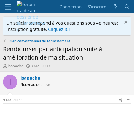
Connexion
S'inscrire
Un spécialiste répond à vos questions sous 48 heures:
Inscription gratuite,
Cliquez ICI
Plan conventionnel de redressement
Rembourser par anticipation suite à
amélioration de ma situation
A
D
isapacha
9 Mai 2009
u
a
t
t
isapacha
I
e
e
Nouveau débiteur
u
d
r
e
d
d
9 Mai 2009
#1
e
é
l
b
a
u
d
t
i
s