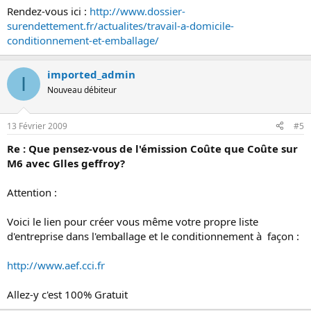
7. Puis téléphonez aux entreprises dont vous aurez noté les
Rendez-vous ici :
http://www.dossier-
coordonnées et demandez-leur si elles proposent du
surendettement.fr/actualites/travail-a-domicile-
conditionnement à domicile.
conditionnement-et-emballage/
Vous pouvez aussi vous rendre sur le site suivant :
http://www.aef.cci
si vous trouvez quelque chose merci de me le
imported_admin
I
dire . bon courage chantal
Nouveau débiteur
13 Février 2009
#5
Re : Que pensez-vous de l'émission Coûte que Coûte sur
M6 avec Glles geffroy?
Attention :
Voici le lien pour créer vous même votre propre liste
d'entreprise dans l'emballage et le conditionnement à façon :
http://www.aef.cci.fr
Allez-y c'est 100% Gratuit