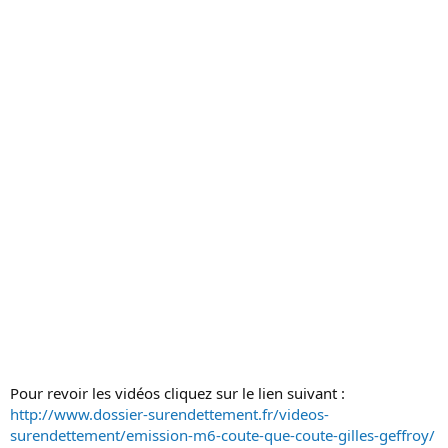
c
u
s
s
i
o
n
Pour revoir les vidéos cliquez sur le lien suivant :
http://www.dossier-surendettement.fr/videos-
surendettement/emission-m6-coute-que-coute-gilles-geffroy/