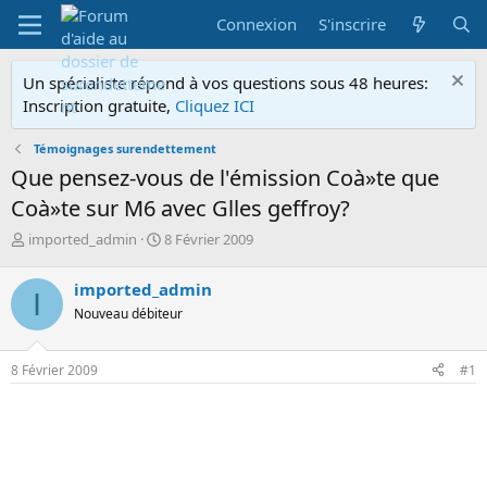
Connexion
S'inscrire
Un spécialiste répond à vos questions sous 48 heures:
Inscription gratuite,
Cliquez ICI
Témoignages surendettement
Que pensez-vous de l'émission Coà»te que
Coà»te sur M6 avec Glles geffroy?
A
D
imported_admin
8 Février 2009
u
a
t
t
imported_admin
I
e
e
Nouveau débiteur
u
d
r
e
d
d
8 Février 2009
#1
e
é
l
b
a
u
d
t
i
s