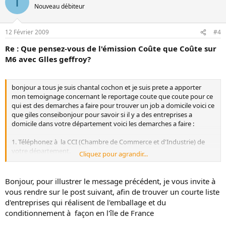
I
Nouveau débiteur
12 Février 2009
#4
Re : Que pensez-vous de l'émission Coûte que Coûte sur
M6 avec Glles geffroy?
bonjour a tous je suis chantal cochon et je suis prete a apporter
mon temoignage concernant le reportage coute que coute pour ce
qui est des demarches a faire pour trouver un job a domicile voici ce
que giles conseibonjour pour savoir si il y a des entreprises a
domicile dans votre département voici les demarches a faire :
1. Téléphonez à la CCI (Chambre de Commerce et d'Industrie) de
votre département.
Cliquez pour agrandir...
2. Demandez-leur les horaires d'ouverture.
3. Une fois sur place (à la CCI), demandez le code APE (Activité
principale de l'entreprise) correspondant aux entreprises
Bonjour, pour illustrer le message précédent, je vous invite à
spécialisées dans le conditionnement à façon.
vous rendre sur le post suivant, afin de trouver un courte liste
4. Demandez-leur le « Kompass » (annuaire d'entreprise).
d'entreprises qui réalisent de l'emballage et du
5. Sur le KOMPASS, vous consultez la liste des entreprises avec ce
conditionnement à façon en l'île de France
code APE.
6. Notez les coordonnées sur papier libre.