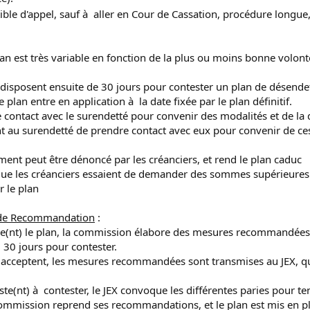
ible d'appel, sauf à aller en Cour de Cassation, procédure longue,
plan est très variable en fonction de la plus ou moins bonne volon
rs disposent ensuite de 30 jours pour contester un plan de désend
le plan entre en application à la date fixée par le plan définitif.
e contact avec le surendetté pour convenir des modalités et de la
rtient au surendetté de prendre contact avec eux pour convenir de
ment peut être dénoncé par les créanciers, et rend le plan caduc
que les créanciers essaient de demander des sommes supérieures à c
r le plan
e de Recommandation
:
fuse(nt) le plan, la commission élabore des mesures recommandée
, 30 jours pour contester.
eur acceptent, les mesures recommandées sont transmises au JEX, 
iste(nt) à contester, le JEX convoque les différentes paries pour t
a commission reprend ses recommandations, et le plan est mis en p