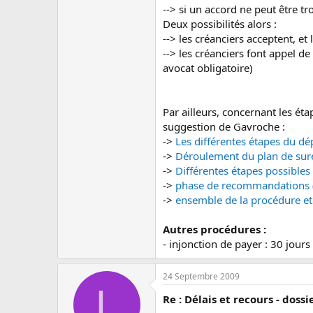
--> si un accord ne peut être
Deux possibilités alors :
--> les créanciers acceptent, et 
--> les créanciers font appel d
avocat obligatoire)
Par ailleurs, concernant les éta
suggestion de Gavroche :
->
Les différentes étapes du d
->
Déroulement du plan de sur
->
Différentes étapes possible
->
phase de recommandations
->
ensemble de la procédure et
Autres procédures :
- injonction de payer : 30 jour
24 Septembre 2009
L
Re : Délais et recours - dos