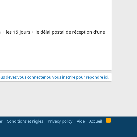
+ les 15 jours + le délai postal de réception d'une
us devez vous connecter ou vous inscrire pour répondre ici.
R
er
Conditions et règles
Privacy policy
Aide
Accueil
S
S