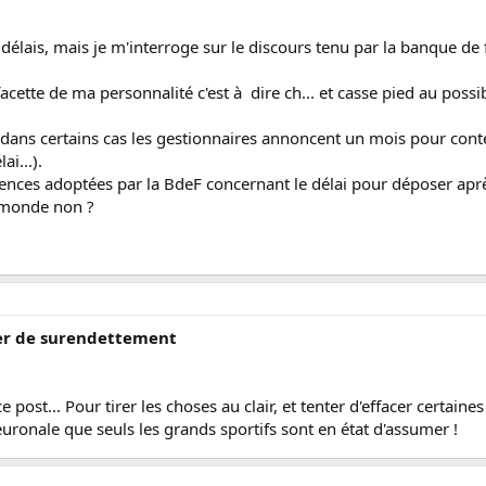
s délais, mais je m'interroge sur le discours tenu par la banque d
cette de ma personnalité c'est à dire ch... et casse pied au possib
ns certains cas les gestionnaires annoncent un mois pour contest
ai...).
érences adoptées par la BdeF concernant le délai pour déposer après
e monde non ?
sier de surendettement
e post... Pour tirer les choses au clair, et tenter d'effacer certaine
ronale que seuls les grands sportifs sont en état d'assumer !