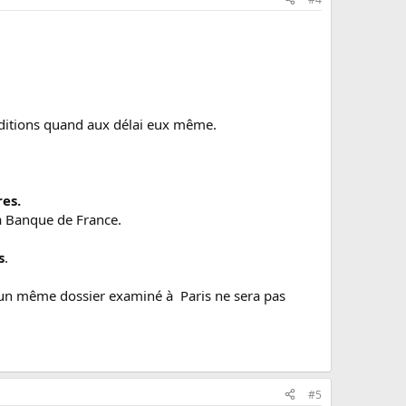
nditions quand aux délai eux même.
res.
la Banque de France.
s
.
r un même dossier examiné à Paris ne sera pas
#5