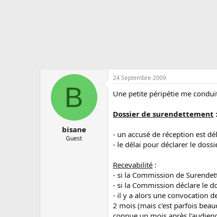
s
c
u
s
s
i
o
n
24 Septembre 2009
B
Une petite péripétie me conduit
Dossier de surendettement
bisane
- un accusé de réception est dél
Guest
- le délai pour déclarer le dos
Recevabilité
:
- si la Commission de Surendett
- si la Commission déclare le d
- il y a alors une convocation d
2 mois (mais c'est parfois beau
connue un mois après l'audienc