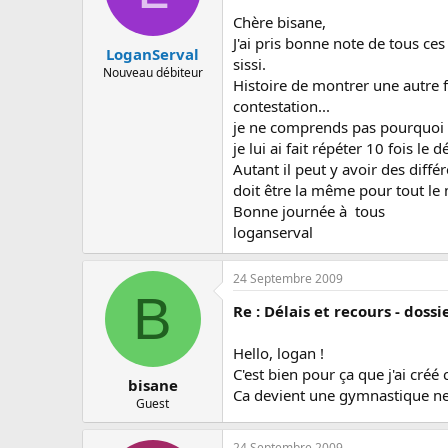
Chère bisane,
J'ai pris bonne note de tous ce
LoganServal
sissi.
Nouveau débiteur
Histoire de montrer une autre fa
contestation...
je ne comprends pas pourquoi da
je lui ai fait répéter 10 fois le dél
Autant il peut y avoir des diff
doit être la même pour tout l
Bonne journée à tous
loganserval
24 Septembre 2009
B
Re : Délais et recours - dos
Hello, logan !
C'est bien pour ça que j'ai créé c
bisane
Ca devient une gymnastique neu
Guest
24 Septembre 2009