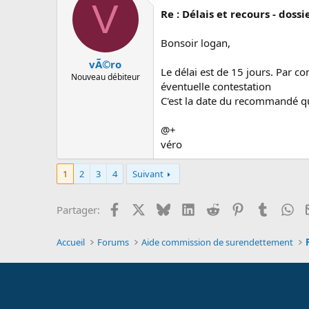
V
Re : Délais et recours - dos
Bonsoir logan,
vÃ©ro
Le délai est de 15 jours. Par c
Nouveau débiteur
éventuelle contestation
C'est la date du recommandé qui 
@+
véro
1
2
3
4
Suivant
Facebook
X
Bluesky
LinkedIn
Reddit
Pinterest
Tumblr
Wh
Partager:
Accueil
Forums
Aide commission de surendettement