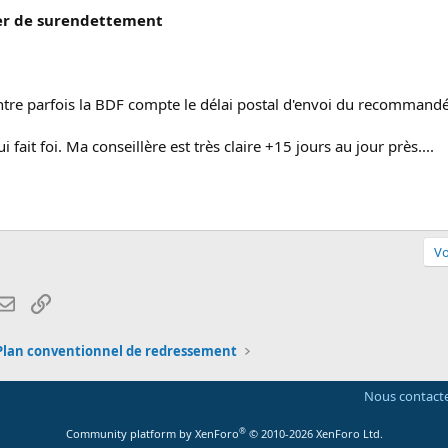
sier de surendettement
ontre parfois la BDF compte le délai postal d'envoi du recommandé 
fait foi. Ma conseillère est très claire +15 jours au jour près....
Vo
atsApp
Email
Lien
Plan conventionnel de redressement
Nous contact
®
Community platform by XenForo
© 2010-2026 XenForo Ltd.