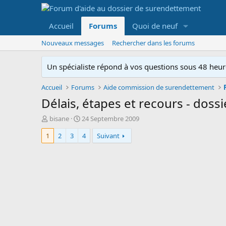
Accueil
Forums
Quoi de neuf
Nouveaux messages
Rechercher dans les forums
Un spécialiste répond à vos questions sous 48 heure
Accueil
Forums
Aide commission de surendettement
Délais, étapes et recours - dos
A
D
bisane
24 Septembre 2009
u
a
1
2
3
4
Suivant
t
t
e
e
u
d
r
e
d
d
e
é
l
b
a
u
d
t
i