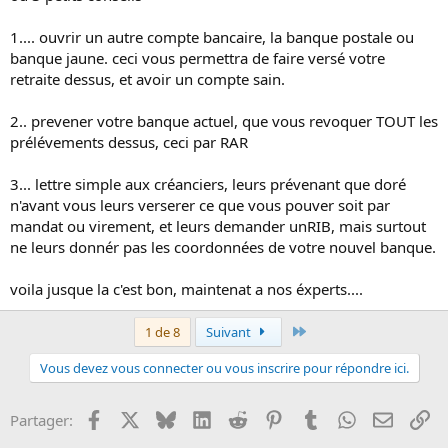
1.... ouvrir un autre compte bancaire, la banque postale ou
banque jaune. ceci vous permettra de faire versé votre
retraite dessus, et avoir un compte sain.
2.. prevener votre banque actuel, que vous revoquer TOUT les
prélévements dessus, ceci par RAR
3... lettre simple aux créanciers, leurs prévenant que doré
n'avant vous leurs verserer ce que vous pouver soit par
mandat ou virement, et leurs demander unRIB, mais surtout
ne leurs donnér pas les coordonnées de votre nouvel banque.
voila jusque la c'est bon, maintenat a nos éxperts....
Dernier
1 de 8
Suivant
Vous devez vous connecter ou vous inscrire pour répondre ici.
Facebook
X
Bluesky
LinkedIn
Reddit
Pinterest
Tumblr
WhatsApp
Email
Li
Partager: