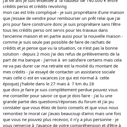
j'ai 66 ans je suis endettée à la hauteur de 140.000 € entre
crédits perso et crédits revolving
mon cas est très compliqué - je suis propriétaire d'une maison
que j'essaie de vendre pour rembourser un prêt relai que j'ai
pris pour faire construire donc je suis propriétaire sans l'être
tous les crédits perso ont servis pour les travaux dans
l'ancienne maison et en partie aussi pour la nouvelle maison -
comme je suis seule pas possible de faire de rachats de
crédits et je pense que vu la situation, ce n'est pas la bonne
solution - depuis 2 mois j'ai des refus de prélèvements de la
part de ma banque - j'arrive à en satisfaire certains mais cela
ne va pas durer car ma retraite est la moitié du montant de
mes crédits - j'ai essayé de contacter un assistance sociale
mais celle ci est en vacances (ce qui est normal à cette
époque) j'habite dans le 27 mais à 7 km du 28
que dois je faire je suis complètement perdue pouvez vous
me conseiller pour savoir ce que je dois faire - j'ai lu une
grande partie des questions/réponses du forum et j'ai pu
constater que vous étiez de bons conseils et que vous nous
remontiez le moral car j'avais beaucoup d'amis mais une fois
que vous ne pouvez plus recevoir, il n'y a plus personne - je
vous remercie à l'avance de votre compréhension et d'être à