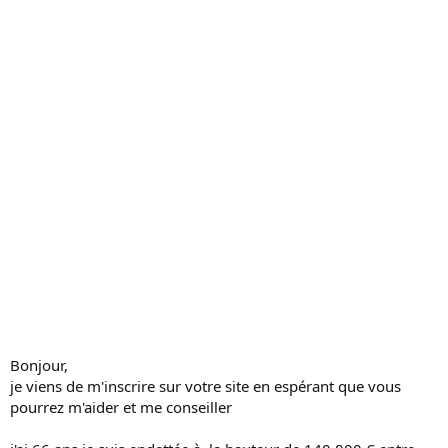
s
s
i
o
n
Bonjour,
je viens de m'inscrire sur votre site en espérant que vous
pourrez m'aider et me conseiller