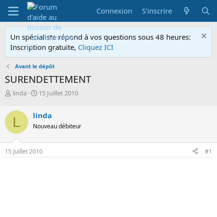
Connexion
S'inscrire
Un spécialiste répond à vos questions sous 48 heures:
Inscription gratuite,
Cliquez ICI
Avant le dépôt
SURENDETTEMENT
A
D
linda
15 Juillet 2010
u
a
t
t
linda
L
e
e
Nouveau débiteur
u
d
r
e
d
d
15 Juillet 2010
#1
e
é
l
b
a
u
d
t
i
s
c
u