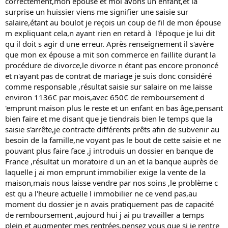
correctement,mon épouse et moi avons un enfant,et la
surprise un huissier viens me signifier une saisie sur
salaire,étant au boulot je reçois un coup de fil de mon épouse
m expliquant cela,n ayant rien en retard à l'époque je lui dit
qu il doit s agir d une erreur. Après renseignement il s'avère
que mon ex épouse a mit son commerce en faillite durant la
procédure de divorce,le divorce n étant pas encore prononcé
et n'ayant pas de contrat de mariage je suis donc considéré
comme responsable ,résultat saisie sur salaire on me laisse
environ 1136€ par mois,avec 650€ de remboursement d
'emprunt maison plus le reste et un enfant en bas âge,pensant
bien faire et me disant que je tiendrais bien le temps que la
saisie s'arrête,je contracte différents prêts afin de subvenir au
besoin de la famille,ne voyant pas le bout de cette saisie et ne
pouvant plus faire face ,j introduis un dossier en banque de
France ,résultat un moratoire d un an et la banque auprès de
laquelle j ai mon emprunt immobilier exige la vente de la
maison,mais nous laisse vendre par nos soins ,le problème c
est qu a l'heure actuelle l immobilier ne ce vend pas,au
moment du dossier je n avais pratiquement pas de capacité
de remboursement ,aujourd hui j ai pu travailler a temps
plein et augmenter mes rentrées,pensez vous que si je rentre