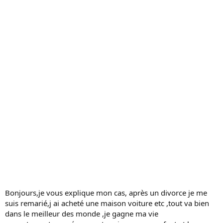
c
u
s
s
i
o
n
Bonjours,je vous explique mon cas, après un divorce je me
suis remarié,j ai acheté une maison voiture etc ,tout va bien
dans le meilleur des monde ,je gagne ma vie