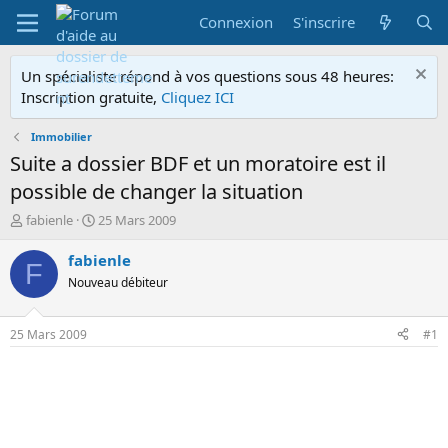
Connexion
S'inscrire
Un spécialiste répond à vos questions sous 48 heures:
Inscription gratuite,
Cliquez ICI
Immobilier
Suite a dossier BDF et un moratoire est il
possible de changer la situation
A
D
fabienle
25 Mars 2009
u
a
t
t
fabienle
F
e
e
Nouveau débiteur
u
d
r
e
d
d
25 Mars 2009
#1
e
é
l
b
a
u
d
t
i
s