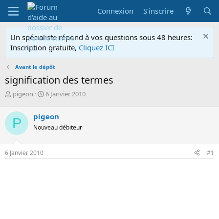
Connexion
S'inscrire
Un spécialiste répond à vos questions sous 48 heures:
Inscription gratuite,
Cliquez ICI
Avant le dépôt
signification des termes
A
D
pigeon
6 Janvier 2010
u
a
t
t
pigeon
P
e
e
Nouveau débiteur
u
d
r
e
d
d
6 Janvier 2010
#1
e
é
l
b
a
u
d
t
i
s
c
u