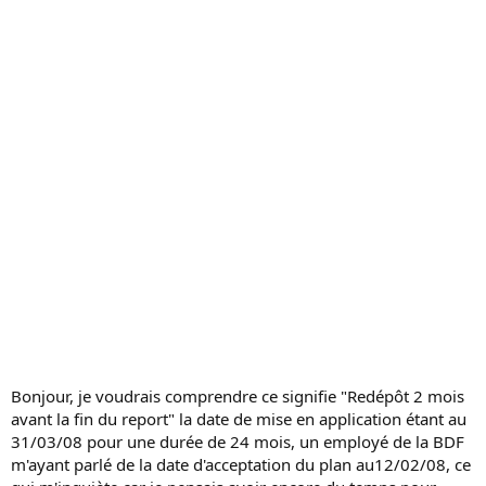
s
s
i
o
n
Bonjour, je voudrais comprendre ce signifie "Redépôt 2 mois
avant la fin du report" la date de mise en application étant au
31/03/08 pour une durée de 24 mois, un employé de la BDF
m'ayant parlé de la date d'acceptation du plan au12/02/08, ce