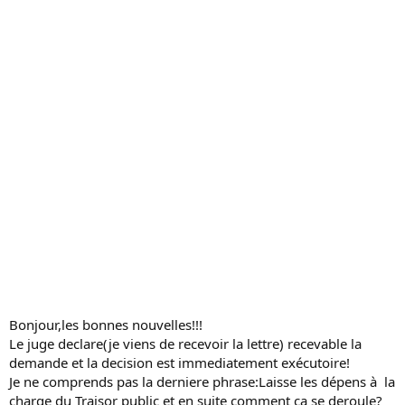
s
s
i
o
n
Bonjour,les bonnes nouvelles!!!
Le juge declare(je viens de recevoir la lettre) recevable la
demande et la decision est immediatement exécutoire!
Je ne comprends pas la derniere phrase:Laisse les dépens à la
charge du Traisor public et en suite comment ca se deroule?