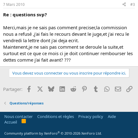
7 Mars 2010
#3
Re : questions svp?
Merci,mais je ne sais pas comment preciser,la commission
nous a refusé ,j'ai fais le recours devant le juge,et j'ai recu le
vendredi la lettre dont j'ai deja ecrit.
Maintenent,je ne sais pas comment se deroule la suite,et
surtout est ce que ce mois ci je doit continuer rembourser les
dettes comme j'ai fait avant? ???
Vous devez vous connecter ou vous inscrire pour répondre ici.
Facebook
X
Bluesky
LinkedIn
Reddit
Pinterest
Tumblr
WhatsApp
Email
Li
Partager:
Questions/réponses
Nous contacter
Conditions et règles
Privacy policy
Aide
R
Accueil
S
S
®
Community platform by XenForo
© 2010-2026 XenForo Ltd.