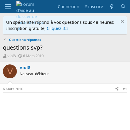
Connexion
S'inscrire
Un spécialiste répond à vos questions sous 48 heures:
Inscription gratuite,
Cliquez ICI
Questions/réponses
questions svp?
A
D
viol8
6 Mars 2010
u
a
t
t
viol8
V
e
e
Nouveau débiteur
u
d
r
e
d
d
6 Mars 2010
#1
e
é
l
b
a
u
d
t
i
s
c
u