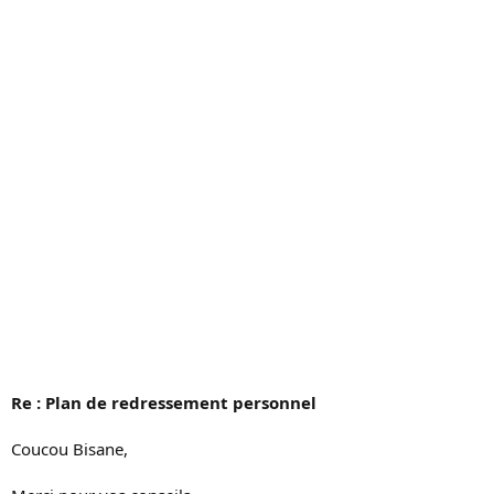
s
s
i
o
n
Re : Plan de redressement personnel
Coucou Bisane,