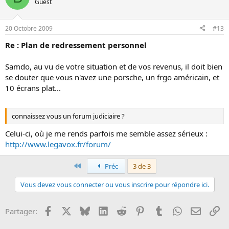
Guest
20 Octobre 2009
#13
Re : Plan de redressement personnel
Samdo, au vu de votre situation et de vos revenus, il doit bien
se douter que vous n'avez une porsche, un frgo américain, et
10 écrans plat...
connaissez vous un forum judiciaire ?
Celui-ci, où je me rends parfois me semble assez sérieux :
http://www.legavox.fr/forum/
Premier
Préc
3 de 3
Vous devez vous connecter ou vous inscrire pour répondre ici.
Facebook
X
Bluesky
LinkedIn
Reddit
Pinterest
Tumblr
WhatsApp
Email
Li
Partager: