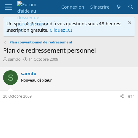
Connexion
S'inscrire
Un spécialiste répond à vos questions sous 48 heures:
Inscription gratuite,
Cliquez ICI
Plan conventionnel de redressement
Plan de redressement personnel
A
D
samdo
14 Octobre 2009
u
a
t
t
samdo
S
e
e
Nouveau débiteur
u
d
r
e
d
d
20 Octobre 2009
#11
e
é
l
b
a
u
d
t
i
s
c
u