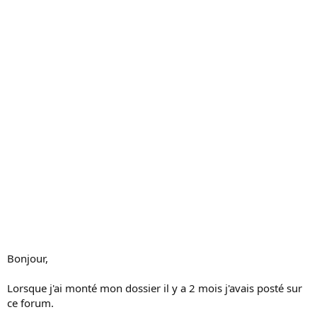
s
s
i
o
n
Bonjour,
Lorsque j'ai monté mon dossier il y a 2 mois j'avais posté sur
ce forum.