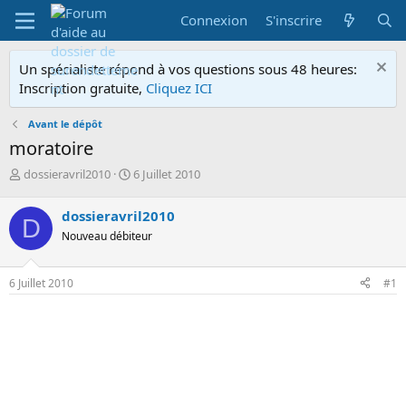
Connexion
S'inscrire
Un spécialiste répond à vos questions sous 48 heures:
Inscription gratuite,
Cliquez ICI
Avant le dépôt
moratoire
A
D
dossieravril2010
6 Juillet 2010
u
a
t
t
dossieravril2010
D
e
e
Nouveau débiteur
u
d
r
e
d
d
6 Juillet 2010
#1
e
é
l
b
a
u
d
t
i
s
c
u