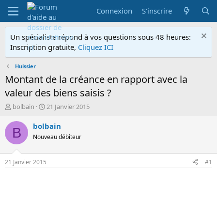
Connexion
S'inscrire
Un spécialiste répond à vos questions sous 48 heures:
Inscription gratuite,
Cliquez ICI
Huissier
Montant de la créance en rapport avec la
valeur des biens saisis ?
A
D
bolbain
21 Janvier 2015
u
a
t
t
bolbain
B
e
e
Nouveau débiteur
u
d
r
e
d
d
21 Janvier 2015
#1
e
é
l
b
a
u
d
t
i
s