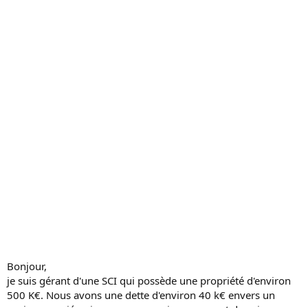
c
u
s
s
i
o
n
Bonjour,
je suis gérant d'une SCI qui possède une propriété d'environ
500 K€. Nous avons une dette d'environ 40 k€ envers un