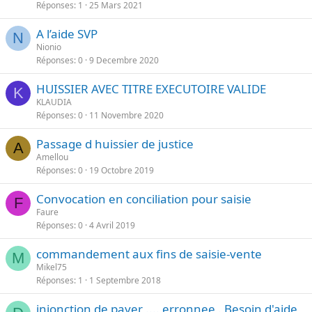
Réponses
1
25 Mars 2021
A l’aide SVP
N
Nionio
Réponses
0
9 Decembre 2020
HUISSIER AVEC TITRE EXECUTOIRE VALIDE
K
KLAUDIA
Réponses
0
11 Novembre 2020
Passage d huissier de justice
A
Amellou
Réponses
0
19 Octobre 2019
Convocation en conciliation pour saisie
F
Faure
Réponses
0
4 Avril 2019
commandement aux fins de saisie-vente
M
Mikel75
Réponses
1
1 Septembre 2018
injonction de payer .... erronnee . Besoin d'aide