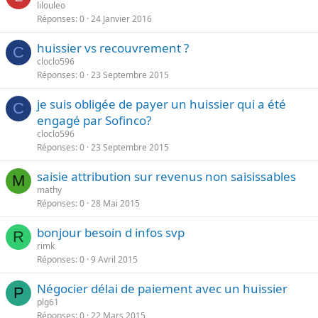
lilouleo
Réponses
0
24 Janvier 2016
huissier vs recouvrement ?
C
cloclo596
Réponses
0
23 Septembre 2015
je suis obligée de payer un huissier qui a été
C
engagé par Sofinco?
cloclo596
Réponses
0
23 Septembre 2015
saisie attribution sur revenus non saisissables
M
mathy
Réponses
0
28 Mai 2015
bonjour besoin d infos svp
R
rimk
Réponses
0
9 Avril 2015
Négocier délai de paiement avec un huissier
P
plg61
Réponses
0
22 Mars 2015