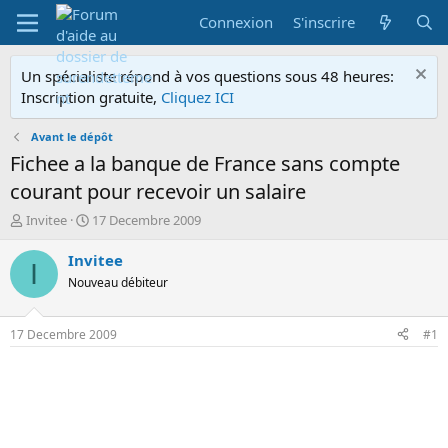
Connexion
S'inscrire
Un spécialiste répond à vos questions sous 48 heures:
Inscription gratuite,
Cliquez ICI
Avant le dépôt
Fichee a la banque de France sans compte
courant pour recevoir un salaire
A
D
Invitee
17 Decembre 2009
u
a
t
t
Invitee
I
e
e
Nouveau débiteur
u
d
r
e
d
d
17 Decembre 2009
#1
e
é
l
b
a
u
d
t
i
s