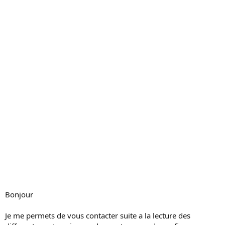
c
u
s
s
i
o
n
Bonjour
Je me permets de vous contacter suite a la lecture des