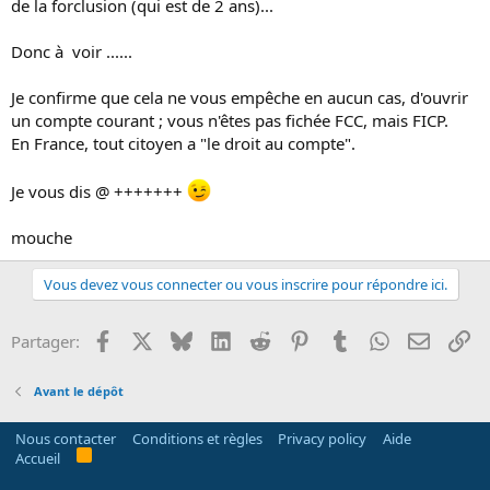
de la forclusion (qui est de 2 ans)...
Donc à voir ......
Je confirme que cela ne vous empêche en aucun cas, d'ouvrir
un compte courant ; vous n'êtes pas fichée FCC, mais FICP.
En France, tout citoyen a "le droit au compte".
Je vous dis @ +++++++
mouche
Vous devez vous connecter ou vous inscrire pour répondre ici.
Facebook
X
Bluesky
LinkedIn
Reddit
Pinterest
Tumblr
WhatsApp
Email
Li
Partager:
Avant le dépôt
Nous contacter
Conditions et règles
Privacy policy
Aide
R
Accueil
S
S