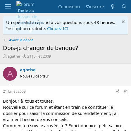
Connexion
S'inscrire
Un spécialiste répond à vos questions sous 48 heures:
Inscription gratuite,
Cliquez ICI
Avant le dépôt
Dois-je changer de banque?
A
D
agathe
21 Juillet 2009
u
a
t
t
agathe
A
e
e
Nouveau débiteur
u
d
r
e
d
d
21 Juillet 2009
#1
e
é
l
b
Bonjour à tous et toutes,
a
u
Nouvelle sur ce forum et étant en train de constituer le
d
t
dossier pour saisir la commission de surendettement, j'ai
i
vraiment besoin de vos conseils.
s
c
Comment en suis-je arrivée là ? Fonctionnaire -petit salaire-
u