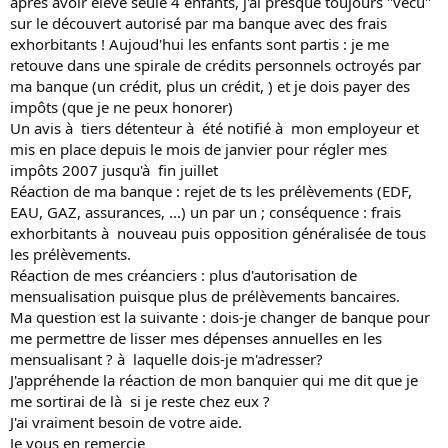
après avoir élévé seule 4 enfants, j'ai presque toujours "vécu"
s
sur le découvert autorisé par ma banque avec des frais
s
exhorbitants ! Aujoud'hui les enfants sont partis : je me
i
retouve dans une spirale de crédits personnels octroyés par
o
ma banque (un crédit, plus un crédit, ) et je dois payer des
n
impôts (que je ne peux honorer)
Un avis à tiers détenteur à été notifié à mon employeur et
mis en place depuis le mois de janvier pour régler mes
impôts 2007 jusqu'à fin juillet
Réaction de ma banque : rejet de ts les prélèvements (EDF,
EAU, GAZ, assurances, ...) un par un ; conséquence : frais
exhorbitants à nouveau puis opposition généralisée de tous
les prélèvements.
Réaction de mes créanciers : plus d'autorisation de
mensualisation puisque plus de prélèvements bancaires.
Ma question est la suivante : dois-je changer de banque pour
me permettre de lisser mes dépenses annuelles en les
mensualisant ? à laquelle dois-je m'adresser?
J'appréhende la réaction de mon banquier qui me dit que je
me sortirai de là si je reste chez eux ?
J'ai vraiment besoin de votre aide.
Je vous en remercie