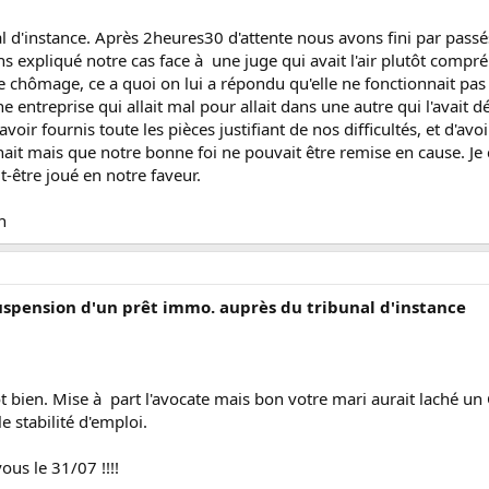
 d'instance. Après 2heures30 d'attente nous avons fini par passés
 expliqué notre cas face à une juge qui avait l'air plutôt compr
ce chômage, ce a quoi on lui a répondu qu'elle ne fonctionnait 
entreprise qui allait mal pour allait dans une autre qui l'avait d
voir fournis toute les pièces justifiant de nos difficultés, et d'av
it mais que notre bonne foi ne pouvait être remise en cause. Je c
-être joué en notre faveur.
n
suspension d'un prêt immo. auprès du tribunal d'instance
ôt bien. Mise à part l'avocate mais bon votre mari aurait laché un
e stabilité d'emploi.
vous le 31/07 !!!!