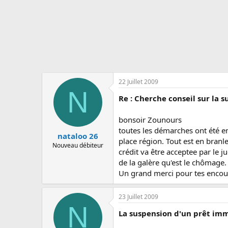
s
c
u
s
s
i
o
n
22 Juillet 2009
N
Re : Cherche conseil sur la 
bonsoir Zounours
toutes les démarches ont été e
nataloo 26
place région. Tout est en bran
Nouveau débiteur
crédit va être acceptee par le j
de la galère qu'est le chômage.
Un grand merci pour tes encou
23 Juillet 2009
N
La suspension d'un prêt immo