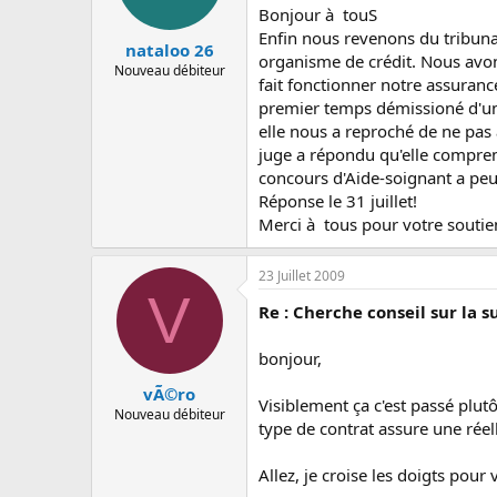
Bonjour à touS
Enfin nous revenons du tribunal
nataloo 26
organisme de crédit. Nous avons
Nouveau débiteur
fait fonctionner notre assuran
premier temps démissioné d'une 
elle nous a reproché de ne pas a
juge a répondu qu'elle comprena
concours d'Aide-soignant a peut
Réponse le 31 juillet!
Merci à tous pour votre soutie
23 Juillet 2009
V
Re : Cherche conseil sur la 
bonjour,
vÃ©ro
Visiblement ça c'est passé plut
Nouveau débiteur
type de contrat assure une réell
Allez, je croise les doigts pour 