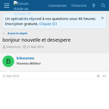
Connexion
S'inscrire
Un spécialiste répond à vos questions sous 48 heures:
Inscription gratuite,
Cliquez ICI
Avant le dépôt
bonjour nouvelle et desespere
A
D
bibounou
27 Mai 2010
u
a
t
t
bibounou
B
e
e
Nouveau débiteur
u
d
r
e
d
d
27 Mai 2010
#1
e
é
l
b
a
u
d
t
i
s
c
u