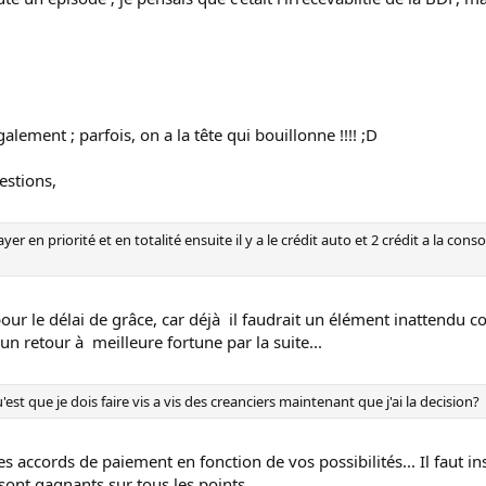
galement ; parfois, on a la tête qui bouillonne !!!! ;D
estions,
payer en priorité et en totalité ensuite il y a le crédit auto et 2 crédit a la co
ur le délai de grâce, car déjà il faudrait un élément inattendu c
un retour à meilleure fortune par la suite...
st que je dois faire vis a vis des creanciers maintenant que j'ai la decision?
es accords de paiement en fonction de vos possibilités... Il faut in
s sont gagnants sur tous les points.