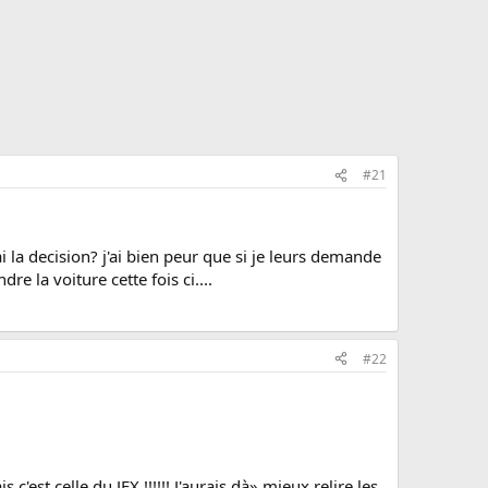
#21
i la decision? j'ai bien peur que si je leurs demande
e la voiture cette fois ci....
#22
s c'est celle du JEX !!!!!! J'aurais dà» mieux relire les