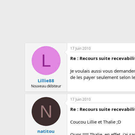
s
c
u
s
s
i
o
n
17 Juin 2010
L
Re : Recours suite recevabil
Je voulais aussi vous demander q
de les payer seulement selon les
Lillie88
Nouveau débiteur
17 Juin 2010
N
Re : Recours suite recevabil
Coucou Lillie et Thalie ;D
natitou
Oups !!!!! Thalie, en effet, j'ai 