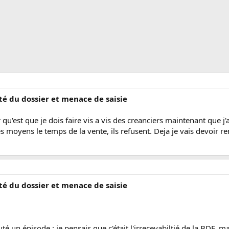
ité du dossier et menace de saisie
u'est que je dois faire vis a vis des creanciers maintenant que j'a
 moyens le temps de la vente, ils refusent. Deja je vais devoir rendr
ité du dossier et menace de saisie
sauté un épisode ; je pensais que c'était l'irrecevabiltié de la BDF, mai