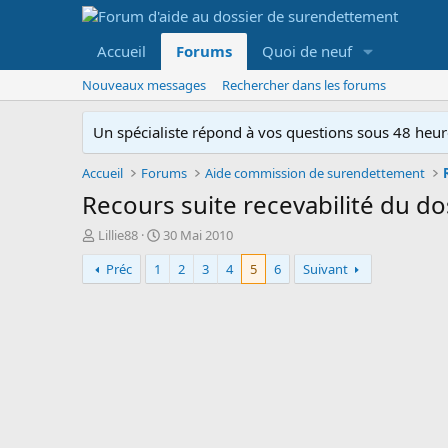
Accueil
Forums
Quoi de neuf
Nouveaux messages
Rechercher dans les forums
Un spécialiste répond à vos questions sous 48 heure
Accueil
Forums
Aide commission de surendettement
Recours suite recevabilité du do
A
D
Lillie88
30 Mai 2010
u
a
Préc
1
2
3
4
5
6
Suivant
t
t
e
e
u
d
r
e
d
d
e
é
l
b
a
u
d
t
i