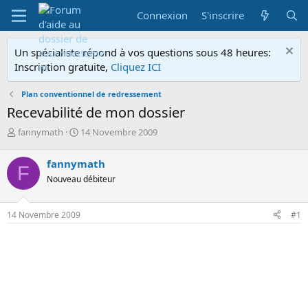
Connexion
S'inscrire
Un spécialiste répond à vos questions sous 48 heures:
Inscription gratuite,
Cliquez ICI
Plan conventionnel de redressement
Recevabilité de mon dossier
A
D
fannymath
14 Novembre 2009
u
a
t
t
fannymath
F
e
e
Nouveau débiteur
u
d
r
e
d
d
14 Novembre 2009
#1
e
é
l
b
a
u
d
t
i
s
c
u