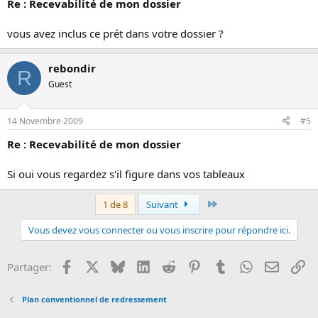
Re : Recevabilité de mon dossier
vous avez inclus ce prét dans votre dossier ?
rebondir
R
Guest
14 Novembre 2009
#5
Re : Recevabilité de mon dossier
Si oui vous regardez s'il figure dans vos tableaux
Dernier
1 de 8
Suivant
Vous devez vous connecter ou vous inscrire pour répondre ici.
Facebook
X
Bluesky
LinkedIn
Reddit
Pinterest
Tumblr
WhatsApp
Email
Li
Partager:
Plan conventionnel de redressement