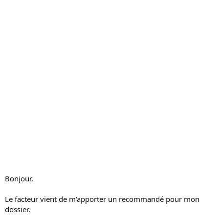
s
s
i
o
n
Bonjour,
Le facteur vient de m'apporter un recommandé pour mon
dossier.