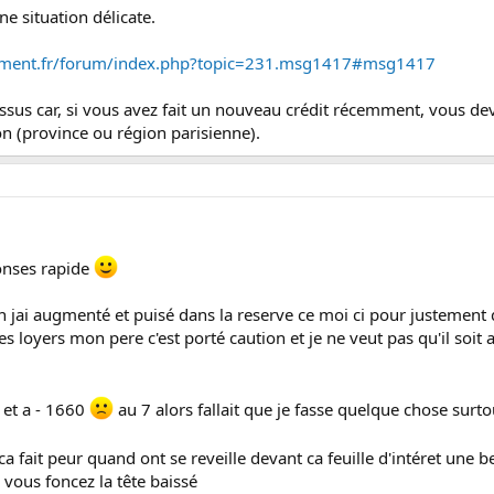
ne situation délicate.
tement.fr/forum/index.php?topic=231.msg1417#msg1417
essus car, si vous avez fait un nouveau crédit récemment, vous d
ion (province ou région parisienne).
onses rapide
jai augmenté et puisé dans la reserve ce moi ci pour justement q
s loyers mon pere c'est porté caution et je ne veut pas qu'il soit
 et a - 1660
au 7 alors fallait que je fasse quelque chose surto
ca fait peur quand ont se reveille devant ca feuille d'intéret une
 vous foncez la tête baissé