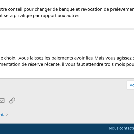
 votre conseil pour changer de banque et revocation de prelevemen
it sera priviligié par rapport aux autres
le choix...vous laissez les paiements avoir lieu.Mais vous agissez s
ntation de réserve récente, il vous faut attendre trois mois po
Vo
atsApp
Email
Lien
nt
Nous contact