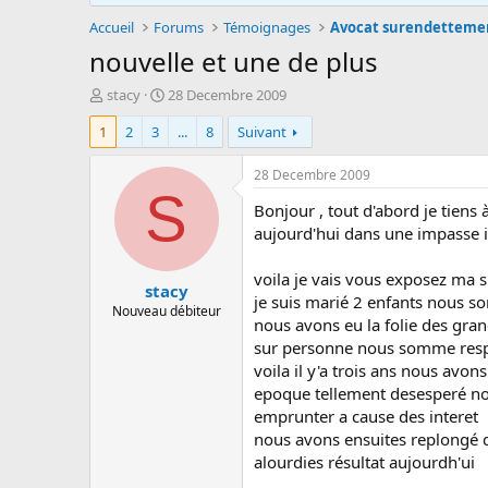
Accueil
Forums
Témoignages
Avocat surendetteme
nouvelle et une de plus
A
D
stacy
28 Decembre 2009
u
a
1
2
3
...
8
Suivant
t
t
e
e
u
d
28 Decembre 2009
r
e
S
Bonjour , tout d'abord je tiens
d
d
e
é
aujourd'hui dans une impasse il
l
b
a
u
voila je vais vous exposez ma s
stacy
d
t
je suis marié 2 enfants nous so
i
Nouveau débiteur
nous avons eu la folie des gra
s
sur personne nous somme resp
c
u
voila il y'a trois ans nous avon
s
epoque tellement desesperé nou
s
emprunter a cause des interet
i
nous avons ensuites replongé da
o
alourdies résultat aujourdh'ui
n