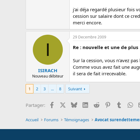
j'ai déja regardé plusieur fois
cession sur salaire dont ce cred
merci encore.
29 Decembre 2009
I
Re : nouvelle et une de plus
Sur la cession, vous n'avez pas 
Comme vous avez fait une augme
ISIRACH
il sera de fait irrecevable.
Nouveau débiteur
1
2
3
...
8
Suivant
Facebook
X
Bluesky
LinkedIn
Reddit
Pinterest
Tumblr
Wh
Partager:
Accueil
Forums
Témoignages
Avocat surendetteme