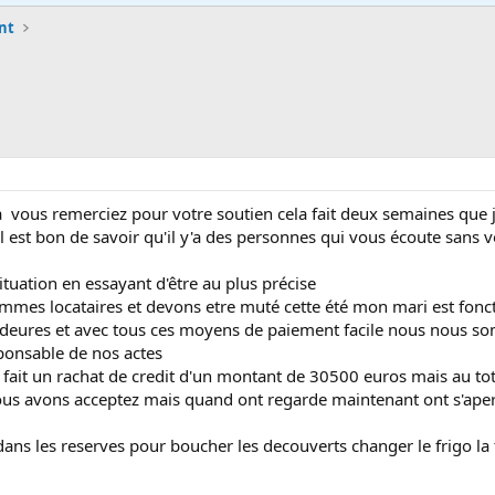
nt
 à vous remerciez pour votre soutien cela fait deux semaines que j
 est bon de savoir qu'il y'a des personnes qui vous écoute sans 
ituation en essayant d'être au plus précise
mmes locataires et devons etre muté cette été mon mari est fonct
ndeures et avec tous ces moyens de paiement facile nous nous som
onsable de nos actes
s fait un rachat de credit d'un montant de 30500 euros mais au tota
s avons acceptez mais quand ont regarde maintenant ont s'aperc
ns les reserves pour boucher les decouverts changer le frigo la té