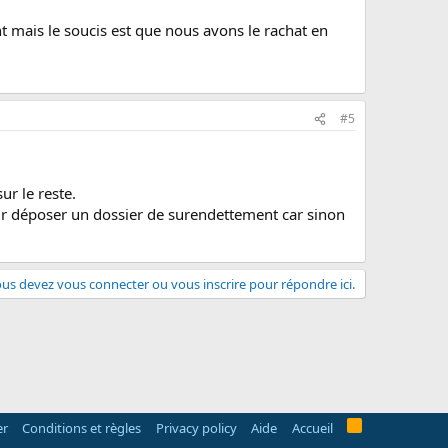
t mais le soucis est que nous avons le rachat en
#5
ur le reste.
ur déposer un dossier de surendettement car sinon
us devez vous connecter ou vous inscrire pour répondre ici.
R
er
Conditions et règles
Privacy policy
Aide
Accueil
S