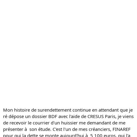
s
s
i
o
n
Mon histoire de surendettement continue en attendant que je
ré dépose un dossier BDF avec l'aide de CRESUS Paris, je viens
de recevoir le courrier d'un huissier me demandant de me
présenter à son étude. C'est l'un de mes créanciers, FINAREF
pour qui la dette se monte aujourd'hui à 5 100 euros, qui l'a