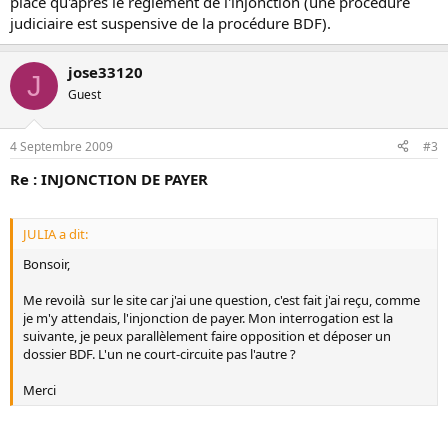
place qu'après le règlement de l'injonction (une procédure
judiciaire est suspensive de la procédure BDF).
jose33120
J
Guest
4 Septembre 2009
#3
Re : INJONCTION DE PAYER
JULIA a dit:
Bonsoir,
Me revoilà sur le site car j'ai une question, c'est fait j'ai reçu, comme
je m'y attendais, l'injonction de payer. Mon interrogation est la
suivante, je peux parallèlement faire opposition et déposer un
dossier BDF. L'un ne court-circuite pas l'autre ?
Merci