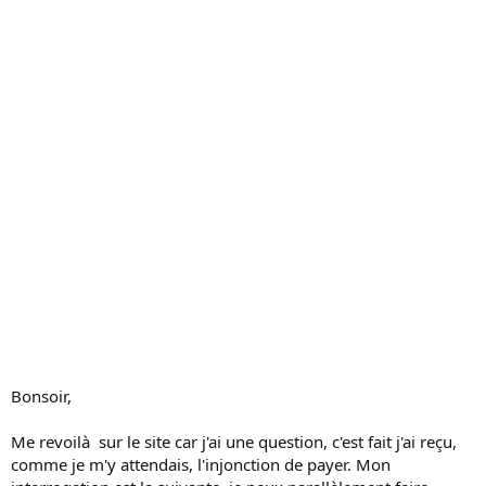
s
s
i
o
n
Bonsoir,
Me revoilà sur le site car j'ai une question, c'est fait j'ai reçu,
comme je m'y attendais, l'injonction de payer. Mon