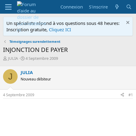
Connexion
S'inscrire
Un spécialiste répond à vos questions sous 48 heures:
Inscription gratuite,
Cliquez ICI
Témoignages surendettement
INJONCTION DE PAYER
A
D
JULIA
4 Septembre 2009
u
a
t
t
JULIA
J
e
e
Nouveau débiteur
u
d
r
e
d
d
4 Septembre 2009
#1
e
é
l
b
a
u
d
t
i
s
c
u