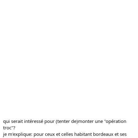
c
u
s
s
i
o
n
qui serait intéressé pour (tenter de)monter une "opération
troc"?
je m'explique: pour ceux et celles habitant bordeaux et ses