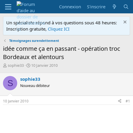
Connexion
S'inscrire
Un spécialiste répond à vos questions sous 48 heures:
Inscription gratuite,
Cliquez ICI
Témoignages surendettement
idée comme ça en passant - opération troc
Bordeaux et alentours
A
D
sophie33
10 Janvier 2010
u
a
t
t
sophie33
S
e
e
Nouveau débiteur
u
d
r
e
d
d
10 Janvier 2010
#1
e
é
l
b
a
u
d
t
i
s