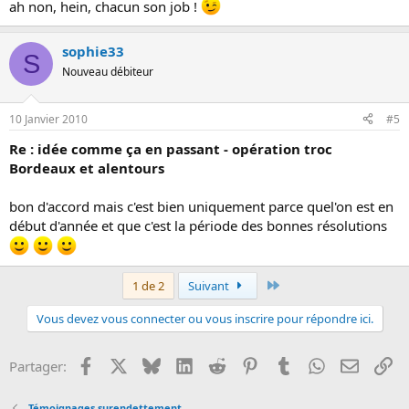
ah non, hein, chacun son job !
sophie33
S
Nouveau débiteur
10 Janvier 2010
#5
Re : idée comme ça en passant - opération troc
Bordeaux et alentours
bon d'accord mais c'est bien uniquement parce quel'on est en
début d'année et que c'est la période des bonnes résolutions
Dernier
1 de 2
Suivant
Vous devez vous connecter ou vous inscrire pour répondre ici.
Facebook
X
Bluesky
LinkedIn
Reddit
Pinterest
Tumblr
WhatsApp
Email
Li
Partager:
Témoignages surendettement