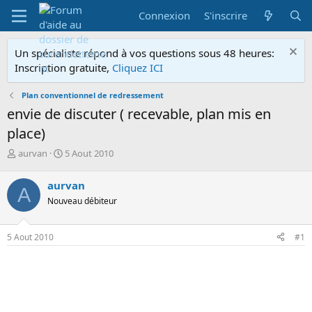
Connexion
S'inscrire
Un spécialiste répond à vos questions sous 48 heures:
Inscription gratuite,
Cliquez ICI
Plan conventionnel de redressement
envie de discuter ( recevable, plan mis en
place)
A
D
aurvan
5 Aout 2010
u
a
t
t
aurvan
A
e
e
Nouveau débiteur
u
d
r
e
d
d
5 Aout 2010
#1
e
é
l
b
a
u
d
t
i
s