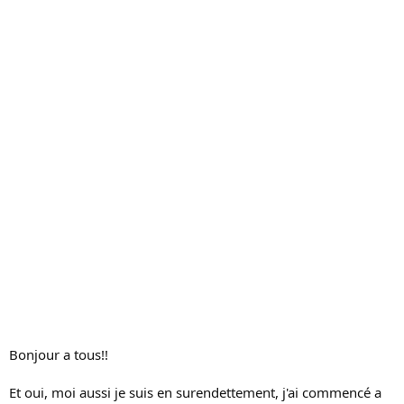
c
u
s
s
i
o
n
Bonjour a tous!!
Et oui, moi aussi je suis en surendettement, j'ai commencé a