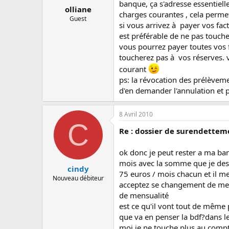
banque, ça s'adresse essentiel
olliane
charges courantes , cela perme
Guest
si vous arrivez à payer vos fac
est préférable de ne pas touch
vous pourrez payer toutes vos 
toucherez pas à vos réserves. v
courant
ps: la révocation des prélèveme
d'en demander l'annulation et p
8 Avril 2010
C
Re : dossier de surendettem
ok donc je peut rester a ma ban
mois avec la somme que je desi
cindy
75 euros / mois chacun et il me
Nouveau débiteur
acceptez se changement de mens
de mensualité
est ce qu'il vont tout de même 
que va en penser la bdf?dans les
moi je ne touche plus au compte,