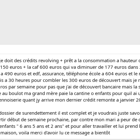
 je doit des crédits revolving + prêt a la consommation a hauteur
150 euros + la caf 600 euros qui va diminuer de 177 euros dans
a 490 euros et edf, assurance, téléphone école a 604 euros et le
uis a 30 heures pour combler les 300 euros de découvert mais je n
os par semaine pour pas que j'ai de découvert bancaire mais la 
ote au boulot ma grand mère paie la cantine o enfants pour quil ai 
ennoiserie quant jy arrive mon dernier crédit remonte a janvier 2
ossier de surendettement il est complet et je voudrais juste savoi
 partir début de semaine prochaine, par contre mon mari a peur de 
enfants " 6 ans 5 ans et 2 ans" et pour aller travailler et lui pren
 maison, voila merci d'avoir lu ce message a bientôt