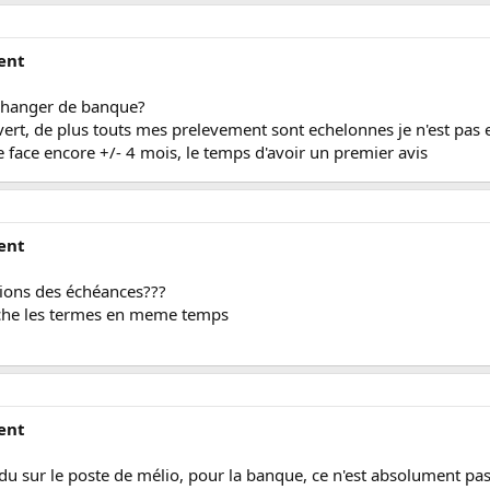
ent
changer de banque?
vert, de plus touts mes prelevement sont echelonnes je n'est pas e
re face encore +/- 4 mois, le temps d'avoir un premier avis
ent
tions des échéances???
herche les termes en meme temps
ent
ndu sur le poste de mélio, pour la banque, ce n'est absolument p