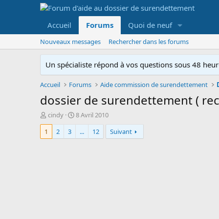
Accueil
Forums
Quoi de neuf
Nouveaux messages
Rechercher dans les forums
Un spécialiste répond à vos questions sous 48 heure
Accueil
Forums
Aide commission de surendettement
dossier de surendettement ( rec
A
D
cindy
8 Avril 2010
u
a
1
2
3
...
12
Suivant
t
t
e
e
u
d
r
e
d
d
e
é
l
b
a
u
d
t
i