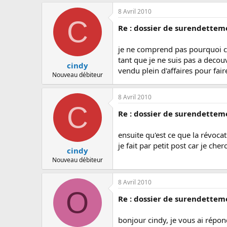
8 Avril 2010
C
Re : dossier de surendettem
je ne comprend pas pourquoi 
tant que je ne suis pas a decou
cindy
vendu plein d'affaires pour fai
Nouveau débiteur
8 Avril 2010
C
Re : dossier de surendettem
ensuite qu'est ce que la révoca
je fait par petit post car je c
cindy
Nouveau débiteur
8 Avril 2010
O
Re : dossier de surendettem
bonjour cindy, je vous ai répo