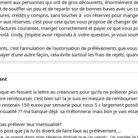
lement aux personnes qui ont de gros découverts, énormément de 
t de souffler un peu et de repartir sur de bonnes bases avec un c
tures, crédits y compris, sans toucher à vos réserves pour manger, 
er aux réserves, c'est pour cela qu'on vous propose de changer de
factures courantes, manger correctement et payer ce que vous p
oilà cindy, j'espère avoir répondu à votre question, je vous sou
nts, c'est l'annulation de l'autorisation de prélèvements que vou
ayer d'une autre façon, cela évite surtout les frais de rejets, qua
ent
que en fessant la lettre au créanciers pour qu'ils ne prélever pl
re rembourser, c'est bien sa? la je suis en mesure de rembourser 
 resterais 150 euros par semaine pour nous 5 c largement possible 
ualité ?? ma banque déjà sa m'étonnerai mais bon je vais essaye
pas prélever leur mensualité?
 post que j'ai lu ils disent de faire face au prélèvement....
 je prend dans mes réserve d'objet que j'ai vendu, j'ai garder le l