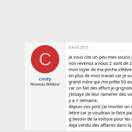
s
c
u
s
s
i
o
n
8 Avril 2010
C
je vous cite un peu mes soucis
nos revenus a nous 2 sont de 2
mon loyer de ma poche s'élève 
en plus de mon travail car je s
cindy
grand mère qui me prête 50 eur
Nouveau débiteur
car on fait des effort je grign
j'essaye de leur ramener des vi
y a 1 semaine.
depuis vos post j'ai monter un d
lettre car je voudrais le faire
g besoin de la voiture pour les 
deja vendu des affaires dans la