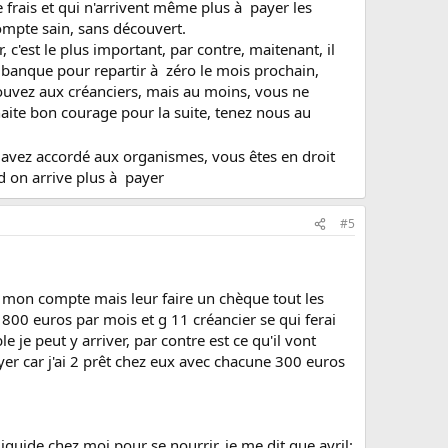
frais et qui n'arrivent même plus à payer les
ompte sain, sans découvert.
c'est le plus important, par contre, maitenant, il
 banque pour repartir à zéro le mois prochain,
ouvez aux créanciers, mais au moins, vous ne
haite bon courage pour la suite, tenez nous au
s avez accordé aux organismes, vous êtes en droit
nd on arrive plus à payer
#5
us mon compte mais leur faire un chèque tout les
800 euros par mois et g 11 créancier se qui ferai
je peut y arriver, par contre est ce qu'il vont
r car j'ai 2 prêt chez eux avec chacune 300 euros
iquide chez moi pour se nourrir, je me dit que avril: