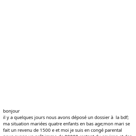
s
s
i
o
n
bonjour
il y a quelques jours nous avons déposé un dossier à la bdf;
ma situation mariées quatre enfants en bas age;mon mari se
fait un revenu de 1500 e et moi je suis en congé parental