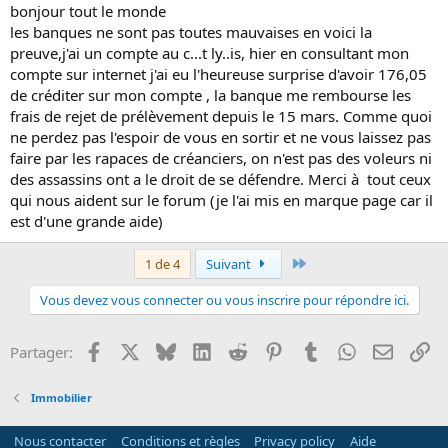
bonjour tout le monde
les banques ne sont pas toutes mauvaises en voici la
preuve,j'ai un compte au c...t ly..is, hier en consultant mon
compte sur internet j'ai eu l'heureuse surprise d'avoir 176,05
de créditer sur mon compte , la banque me rembourse les
frais de rejet de prélèvement depuis le 15 mars. Comme quoi
ne perdez pas l'espoir de vous en sortir et ne vous laissez pas
faire par les rapaces de créanciers, on n'est pas des voleurs ni
des assassins ont a le droit de se défendre. Merci à tout ceux
qui nous aident sur le forum (je l'ai mis en marque page car il
est d'une grande aide)
Dernier
1 de 4
Suivant
Vous devez vous connecter ou vous inscrire pour répondre ici.
Facebook
X
Bluesky
LinkedIn
Reddit
Pinterest
Tumblr
WhatsApp
Email
Li
Partager:
Immobilier
Nous contacter
Conditions et règles
Privacy policy
Aide