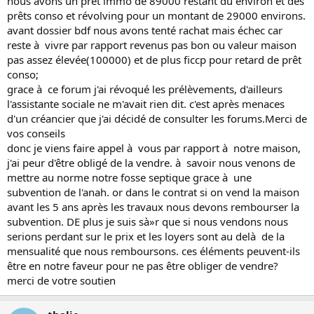
nous avons un prêt immo de 89000 restant du environ et des
prêts conso et révolving pour un montant de 29000 environs.
avant dossier bdf nous avons tenté rachat mais échec car
reste à vivre par rapport revenus pas bon ou valeur maison
pas assez élevée(100000) et de plus ficcp pour retard de prêt
conso;
grace à ce forum j'ai révoqué les prélèvements, d'ailleurs
l'assistante sociale ne m'avait rien dit. c'est après menaces
d'un créancier que j'ai décidé de consulter les forums.Merci de
vos conseils
donc je viens faire appel à vous par rapport à notre maison,
j'ai peur d'être obligé de la vendre. à savoir nous venons de
mettre au norme notre fosse septique grace à une
subvention de l'anah. or dans le contrat si on vend la maison
avant les 5 ans après les travaux nous devons rembourser la
subvention. DE plus je suis sà»r que si nous vendons nous
serions perdant sur le prix et les loyers sont au delà de la
mensualité que nous remboursons. ces éléments peuvent-ils
être en notre faveur pour ne pas être obliger de vendre?
merci de votre soutien