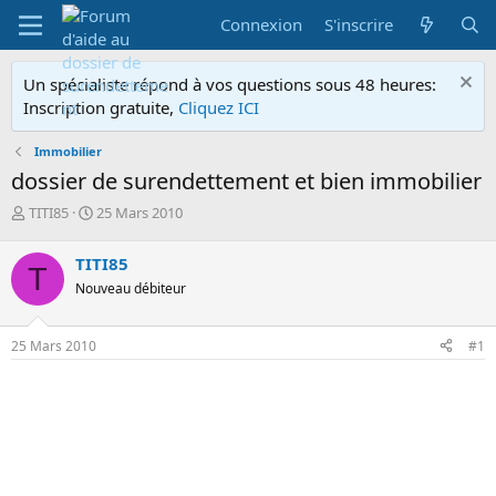
Connexion
S'inscrire
Un spécialiste répond à vos questions sous 48 heures:
Inscription gratuite,
Cliquez ICI
Immobilier
dossier de surendettement et bien immobilier
A
D
TITI85
25 Mars 2010
u
a
t
t
TITI85
T
e
e
Nouveau débiteur
u
d
r
e
d
d
25 Mars 2010
#1
e
é
l
b
a
u
d
t
i
s
c
u