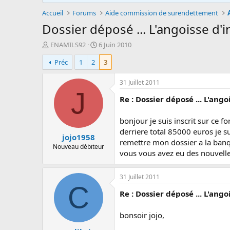
Accueil
Forums
Aide commission de surendettement
Dossier déposé ... L'angoisse d'i
A
D
ENAMILS92
6 Juin 2010
u
a
Préc
1
2
3
t
t
e
e
u
d
31 Juillet 2011
r
e
J
Re : Dossier déposé ... L'ango
d
d
e
é
l
b
bonjour je suis inscrit sur ce f
a
u
derriere total 85000 euros je su
jojo1958
d
t
remettre mon dossier a la banqu
i
Nouveau débiteur
vous vous avez eu des nouvelle
s
c
u
31 Juillet 2011
s
C
s
Re : Dossier déposé ... L'ango
i
o
bonsoir jojo,
n