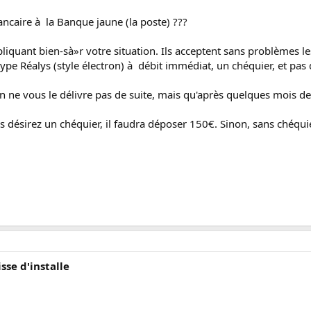
caire à la Banque jaune (la poste) ???
expliquant bien-sà»r votre situation. Ils acceptent sans problème
pe Réalys (style électron) à débit immédiat, un chéquier, et pa
u'on ne vous le délivre pas de suite, mais qu'après quelques mois
s désirez un chéquier, il faudra déposer 150€. Sinon, sans chéquie
isse d'installe