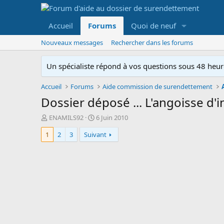
Accueil
Forums
Quoi de neuf
Nouveaux messages
Rechercher dans les forums
Un spécialiste répond à vos questions sous 48 heure
Accueil
Forums
Aide commission de surendettement
Dossier déposé ... L'angoisse d'i
A
D
ENAMILS92
6 Juin 2010
u
a
1
2
3
Suivant
t
t
e
e
u
d
r
e
d
d
e
é
l
b
a
u
d
t
i