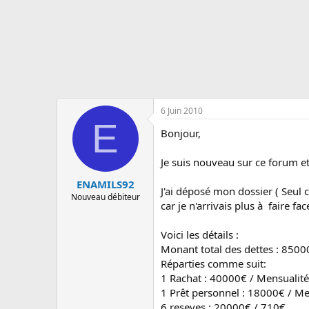
s
c
u
s
s
i
o
n
6 Juin 2010
E
Bonjour,
Je suis nouveau sur ce forum e
ENAMILS92
J'ai déposé mon dossier ( Seul c
Nouveau débiteur
car je n'arrivais plus à faire f
Voici les détails :
Monant total des dettes : 8500
Réparties comme suit:
1 Rachat : 40000€ / Mensualité
1 Prêt personnel : 18000€ / Me
6 reseves : 20000€ / 710€