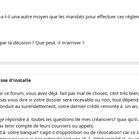
 y-a t-il una autre moyen que les mandats pour effectuer ces régl
par la décision ? Que peut -il m'arriver ?
isse d'installe
 ce forum, vous avez déjà fait pas mal de choses, c'est très bien
s vous dire si votre dossier sera recevable ou non, tout dépend
 conduit au surendettement, votre dernier crédit remonte à un an, c
-je répondre à toutes les questions de mes créanciers? quoi qu'il 
 pas tenir compte de leurs courriers ou appels.
 à votre banque? s'agit-il d'opposition ou de révocation? car ce 
nque ne vous ai pas octroyée soit une cb à débit immédiat, ou une 