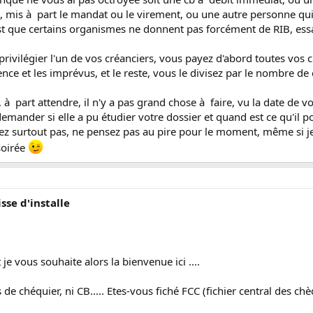
s, mis à part le mandat ou le virement, ou une autre personne qui 
c'est que certains organismes ne donnent pas forcément de RIB, e
as privilégier l'un de vos créanciers, vous payez d'abord toutes vo
ence et les imprévus, et le reste, vous le divisez par le nombre de 
part attendre, il n'y a pas grand chose à faire, vu la date de vot
emander si elle a pu étudier votre dossier et quand est ce qu'il 
tez surtout pas, ne pensez pas au pire pour le moment, même si je
soirée
isse d'installe
t je vous souhaite alors la bienvenue ici ....
de chéquier, ni CB..... Etes-vous fiché FCC (fichier central des chè