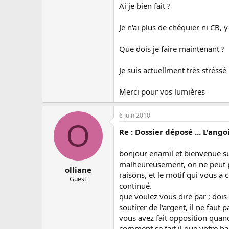
Ai je bien fait ?
Je n'ai plus de chéquier ni CB,
Que dois je faire maintenant ?
Je suis actuellment très stréssé 
Merci pour vos lumières
6 Juin 2010
O
Re : Dossier déposé ... L'ango
bonjour enamil et bienvenue sur
malheureusement, on ne peut pa
olliane
raisons, et le motif qui vous a
Guest
continué.
que voulez vous dire par ; dois
soutirer de l'argent, il ne faut
vous avez fait opposition quand
comment se fait il que votre ba