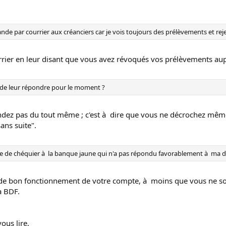
de par courrier aux créanciers car je vois toujours des prélèvements et re
rrier en leur disant que vous avez révoqués vos prélèvements au
ête de leur répondre pour le moment ?
dez pas du tout même ; c'est à dire que vous ne décrochez même pa
ans suite".
de de chéquier à la banque jaune qui n'a pas répondu favorablement à ma
 de bon fonctionnement de votre compte, à moins que vous ne soyez
a BDF.
ous lire,