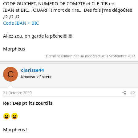
CODE GUICHET, NUMERO DE COMPTE et CLE RIB en:
IBAN et BIC... OUARFF! mort de rire... Des fois j'me dégoûte!!
;D ;D ;D
Code IBAN + BIC
Allez zou, on garde la pêche!!!!!!!!
Morphéus
Dernière édition par un modérateur:
1 Septembre 2013
clarisse44
C
Nouveau débiteur
21 Octobre 2009
#2
Re : Des pt'its zou'tils
Morpheus !!