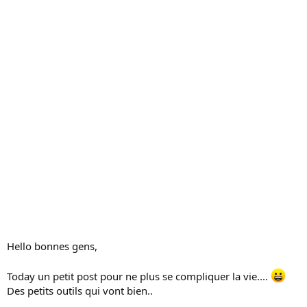
s
s
i
o
n
Hello bonnes gens,
Today un petit post pour ne plus se compliquer la vie....
Des petits outils qui vont bien..