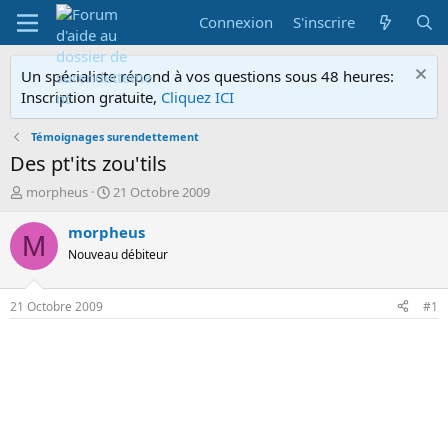
Connexion
S'inscrire
Un spécialiste répond à vos questions sous 48 heures:
Inscription gratuite,
Cliquez ICI
Témoignages surendettement
Des pt'its zou'tils
A
D
morpheus
21 Octobre 2009
u
a
t
t
morpheus
M
e
e
Nouveau débiteur
u
d
r
e
d
d
21 Octobre 2009
#1
e
é
l
b
a
u
d
t
i
s
c
u