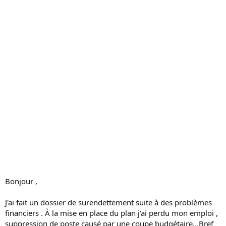
s
s
i
o
n
Bonjour ,
J'ai fait un dossier de surendettement suite à des problèmes
financiers . À la mise en place du plan j'ai perdu mon emploi ,
suppression de poste causé par une coupe budgétaire...Bref