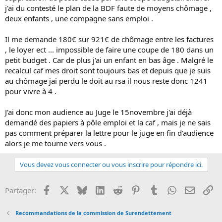
j'ai du contesté le plan de la BDF faute de moyens chômage ,
deux enfants , une compagne sans emploi .
Il me demande 180€ sur 921€ de chômage entre les factures
, le loyer ect ... impossible de faire une coupe de 180 dans un
petit budget . Car de plus j'ai un enfant en bas âge . Malgré le
recalcul caf mes droit sont toujours bas et depuis que je suis
au chômage jai perdu le doit au rsa il nous reste donc 1241
pour vivre à 4 .
J'ai donc mon audience au Juge le 15novembre j'ai déjà
demandé des papiers à pôle emploi et la caf , mais je ne sais
pas comment préparer la lettre pour le juge en fin d'audience
alors je me tourne vers vous .
Vous devez vous connecter ou vous inscrire pour répondre ici.
Facebook
X
Bluesky
LinkedIn
Reddit
Pinterest
Tumblr
WhatsApp
Email
Li
Partager:
Recommandations de la commission de Surendettement