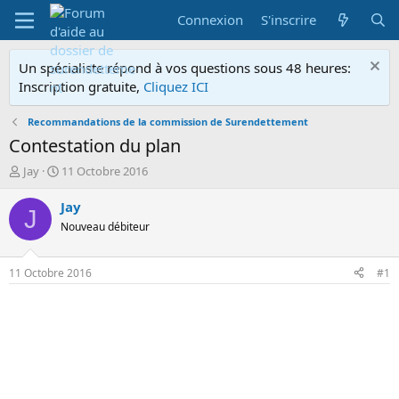
Connexion
S'inscrire
Un spécialiste répond à vos questions sous 48 heures:
Inscription gratuite,
Cliquez ICI
Recommandations de la commission de Surendettement
Contestation du plan
A
D
Jay
11 Octobre 2016
u
a
t
t
Jay
J
e
e
Nouveau débiteur
u
d
r
e
d
d
11 Octobre 2016
#1
e
é
l
b
a
u
d
t
i
s
c
u