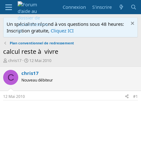
Connexion
S'inscrire
Un spécialiste répond à vos questions sous 48 heures:
Inscription gratuite,
Cliquez ICI
Plan conventionnel de redressement
calcul reste à vivre
A
D
chris17
12 Mai 2010
u
a
t
t
chris17
C
e
e
Nouveau débiteur
u
d
r
e
d
d
12 Mai 2010
#1
e
é
l
b
a
u
d
t
i
s
c
u