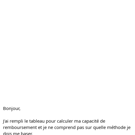
s
s
i
o
n
Bonjour,
J'ai rempli le tableau pour calculer ma capacité de
remboursement et je ne comprend pas sur quelle méthode je
dois me baser.