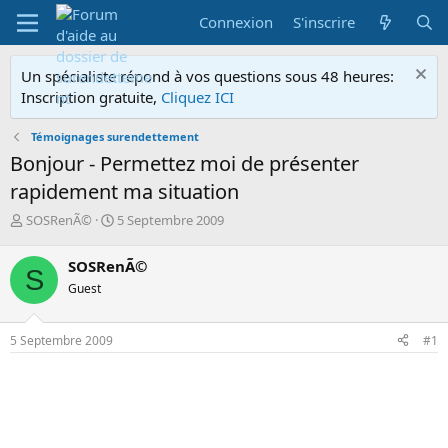
Connexion
S'inscrire
Un spécialiste répond à vos questions sous 48 heures:
Inscription gratuite,
Cliquez ICI
Témoignages surendettement
Bonjour - Permettez moi de présenter
rapidement ma situation
A
D
SOSRenÃ©
5 Septembre 2009
u
a
t
t
SOSRenÃ©
S
e
e
Guest
u
d
r
e
d
d
5 Septembre 2009
#1
e
é
l
b
a
u
d
t
i
s