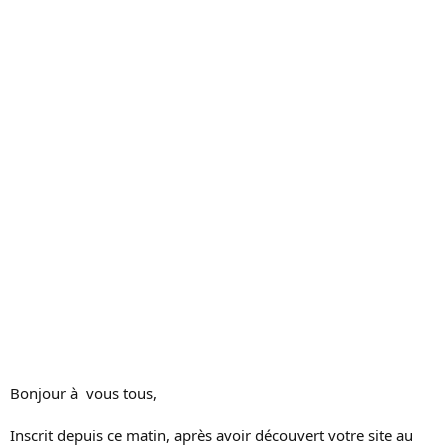
c
u
s
s
i
o
n
Bonjour à vous tous,
Inscrit depuis ce matin, après avoir découvert votre site au