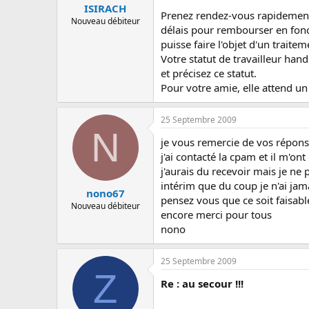
ISIRACH
Prenez rendez-vous rapidement a
Nouveau débiteur
délais pour rembourser en fonct
puisse faire l'objet d'un trait
Votre statut de travailleur ha
et précisez ce statut.
Pour votre amie, elle attend un
25 Septembre 2009
N
je vous remercie de vos répons
j'ai contacté la cpam et il m'on
j'aurais du recevoir mais je ne 
intérim que du coup je n'ai jama
nono67
pensez vous que ce soit faisabl
Nouveau débiteur
encore merci pour tous
nono
25 Septembre 2009
Z
Re : au secour !!!