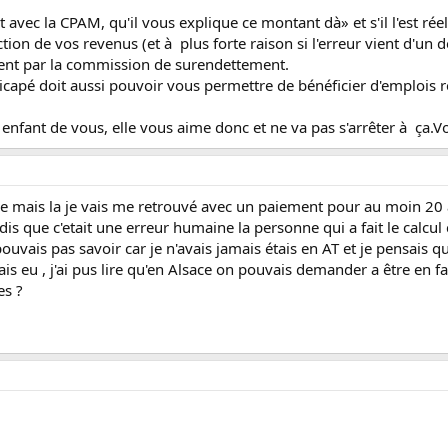
vec la CPAM, qu'il vous explique ce montant dà» et s'il l'est rée
ion de vos revenus (et à plus forte raison si l'erreur vient d'un d
ement par la commission de surendettement.
ndicapé doit aussi pouvoir vous permettre de bénéficier d'emplois
 enfant de vous, elle vous aime donc et ne va pas s'arrêter à ça.
e mais la je vais me retrouvé avec un paiement pour au moin 20 a
t dis que c'etait une erreur humaine la personne qui a fait le calcul
pouvais pas savoir car je n'avais jamais étais en AT et je pensais q
is eu , j'ai pus lire qu'en Alsace on pouvais demander a être en fa
es ?