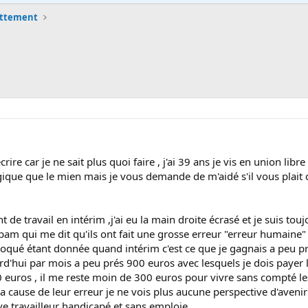
ettement
rire car je ne sait plus quoi faire , j'ai 39 ans je vis en union lib
ragique que le mien mais je vous demande de m'aidé s'il vous plait ca
t de travail en intérim ,j'ai eu la main droite écrasé et je suis toujo
a cpam qui me dit qu'ils ont fait une grosse erreur "erreur humaine
hoqué étant donnée quand intérim c'est ce que je gagnais a peu
urd'hui par mois a peu prés 900 euros avec lesquels je dois payer
0 euros , il me reste moin de 300 euros pour vivre sans compté les 
a cause de leur erreur je ne vois plus aucune perspective d'avenir
ve travailleur handicapé et sans emploie