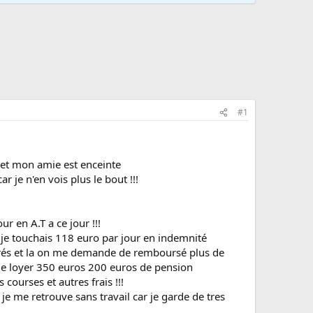
#1
re et mon amie est enceinte
r je n'en vois plus le bout !!!
ur en A.T a ce jour !!!
" je touchais 118 euro par jour en indemnité
 prés et la on me demande de remboursé plus de
 le loyer 350 euros 200 euros de pension
courses et autres frais !!!
 je me retrouve sans travail car je garde de tres