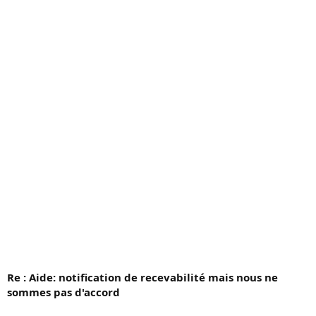
c
u
s
s
i
o
n
Re : Aide: notification de recevabilité mais nous ne
sommes pas d'accord