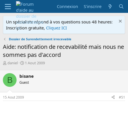
Connexion
S'inscrire
Un spécialiste répond à vos questions sous 48 heures:
Inscription gratuite,
Cliquez ICI
Dossier de Surendettement irrecevable
Aide: notification de recevabilité mais nous ne
sommes pas d'accord
A
D
daniel
1 Aout 2009
u
a
t
t
bisane
B
e
e
Guest
u
d
r
e
d
d
15 Aout 2009
#51
e
é
l
b
a
u
d
t
i
s