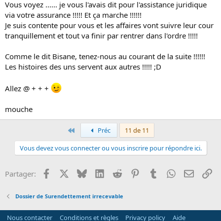
Vous voyez ...... je vous l'avais dit pour l'assistance juridique
via votre assurance !!!!! Et ça marche !!!!!!
Je suis contente pour vous et les affaires vont suivre leur cour
tranquillement et tout va finir par rentrer dans l'ordre !!!!!
Comme le dit Bisane, tenez-nous au courant de la suite !!!!!!
Les histoires des uns servent aux autres !!!!! ;D
Allez @ + + +
mouche
Premier
Préc
11 de 11
Vous devez vous connecter ou vous inscrire pour répondre ici.
Facebook
X
Bluesky
LinkedIn
Reddit
Pinterest
Tumblr
WhatsApp
Email
Li
Partager:
Dossier de Surendettement irrecevable
Nous contacter
Conditions et règles
Privacy policy
Aide