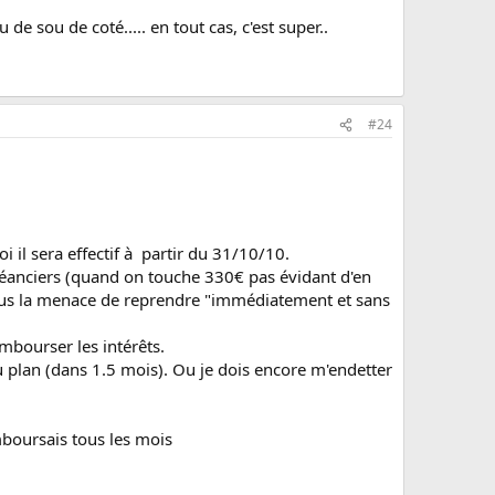
e sou de coté..... en tout cas, c'est super..
#24
oi il sera effectif à partir du 31/10/10.
créanciers (quand on touche 330€ pas évidant d'en
sous la menace de reprendre "immédiatement et sans
mbourser les intérêts.
 plan (dans 1.5 mois). Ou je dois encore m'endetter
emboursais tous les mois