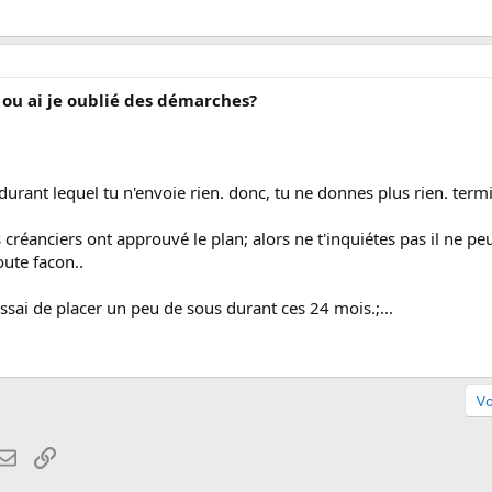
e ou ai je oublié des démarches?
urant lequel tu n'envoie rien. donc, tu ne donnes plus rien. termi
es créanciers ont approuvé le plan; alors ne t'inquiétes pas il ne peu
oute facon..
essai de placer un peu de sous durant ces 24 mois.;...
Vo
atsApp
Email
Lien