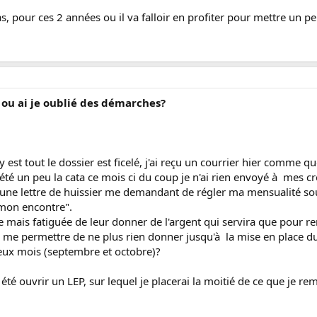
 pour ces 2 années ou il va falloir en profiter pour mettre un peu d
e ou ai je oublié des démarches?
y est tout le dossier est ficelé, j'ai reçu un courrier hier comme qu
 été un peu la cata ce mois ci du coup je n'ai rien envoyé à mes 
u une lettre de huissier me demandant de régler ma mensualité 
 mon encontre".
e mais fatiguée de leur donner de l'argent qui servira que pour re
x me permettre de ne plus rien donner jusqu'à la mise en place du
ux mois (septembre et octobre)?
ai été ouvrir un LEP, sur lequel je placerai la moitié de ce que je r