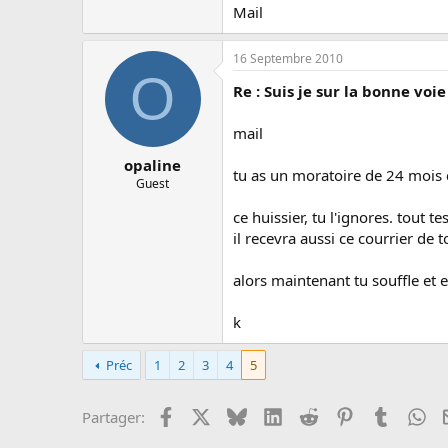
Mail
16 Septembre 2010
O
Re : Suis je sur la bonne voi
mail
opaline
tu as un moratoire de 24 mois d
Guest
ce huissier, tu l'ignores. tout t
il recevra aussi ce courrier de t
alors maintenant tu souffle et 
k
Préc
1
2
3
4
5
Facebook
X
Bluesky
LinkedIn
Reddit
Pinterest
Tumblr
Wh
Partager: