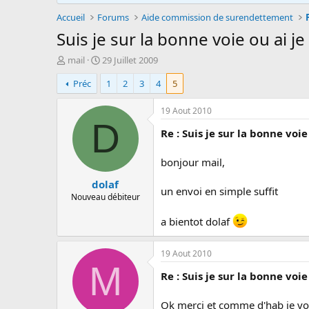
Accueil
Forums
Aide commission de surendettement
Suis je sur la bonne voie ou ai 
A
D
mail
29 Juillet 2009
u
a
Préc
1
2
3
4
5
t
t
e
e
u
d
19 Aout 2010
r
e
D
Re : Suis je sur la bonne voi
d
d
e
é
l
b
bonjour mail,
a
u
dolaf
d
t
un envoi en simple suffit
i
Nouveau débiteur
s
c
a bientot dolaf
u
s
19 Aout 2010
s
M
i
Re : Suis je sur la bonne voi
o
n
Ok merci et comme d'hab je vou