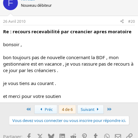
F
Nouveau débiteur
26 Avril 2010
#20
Re : recours recevabilité par creancier apres moratoire
bonsoir ,
bon toujours pas de nouvelle concernant la BDF , mon
gestionnaire est en vacance , je vous rassure pas de recours à
ce jour par les créanciers .
je vous tiens au courant .
et merci pour votre soutien
Premier
Dernier
Préc
4 de 6
Suivant
Vous devez vous connecter ou vous inscrire pour répondre ici.
Facebook
X
Bluesky
LinkedIn
Reddit
Pinterest
Tumblr
WhatsApp
Email
Li
Partager: