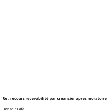
c
u
s
s
i
o
n
Re : recours recevabilité par creancier apres moratoire
Bonsoir Fafa