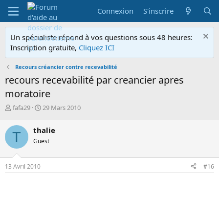
Connexion
S'inscrire
Un spécialiste répond à vos questions sous 48 heures:
Inscription gratuite,
Cliquez ICI
Recours créancier contre recevabilité
recours recevabilité par creancier apres
moratoire
A
D
fafa29
29 Mars 2010
u
a
t
t
thalie
T
e
e
Guest
u
d
r
e
d
d
13 Avril 2010
#16
e
é
l
b
a
u
d
t
i
s