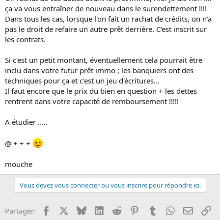
ça va vous entraîner de nouveau dans le surendettement !!!!
Dans tous les cas, lorsque l'on fait un rachat de crédits, on n'a
pas le droit de refaire un autre prêt derrière. C'est inscrit sur
les contrats.
Si c'est un petit montant, éventuellement cela pourrait être
inclu dans votre futur prêt immo ; les banquiers ont des
techniques pour ça et c'est un jeu d'écritures...
Il faut encore que le prix du bien en question + les dettes
rentrent dans votre capacité de remboursement !!!!!
A étudier .....
@ + + +
mouche
Vous devez vous connecter ou vous inscrire pour répondre ici.
Facebook
X
Bluesky
LinkedIn
Reddit
Pinterest
Tumblr
WhatsApp
Email
Li
Partager: