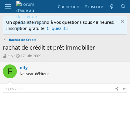
Connexion
S'inscrire
Un spécialiste répond à vos questions sous 48 heures:
Inscription gratuite,
Cliquez ICI
Rachat de Credit
rachat de crédit et prêt immobilier
A
D
elly
17 Juin 2009
u
a
t
t
elly
E
e
e
Nouveau débiteur
u
d
r
e
d
d
17 Juin 2009
#1
e
é
l
b
a
u
d
t
i
s
c
u