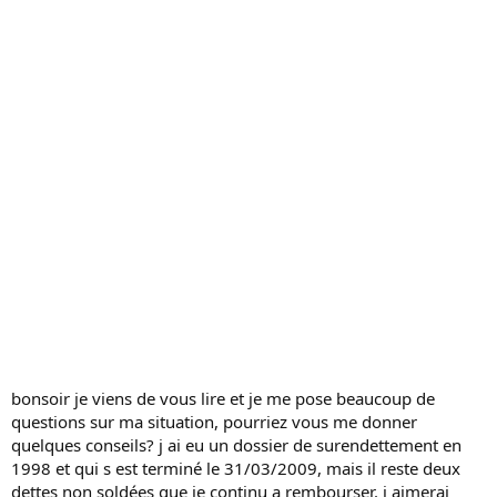
s
s
i
o
n
bonsoir je viens de vous lire et je me pose beaucoup de
questions sur ma situation, pourriez vous me donner
quelques conseils? j ai eu un dossier de surendettement en
1998 et qui s est terminé le 31/03/2009, mais il reste deux
dettes non soldées que je continu a rembourser. j aimerai