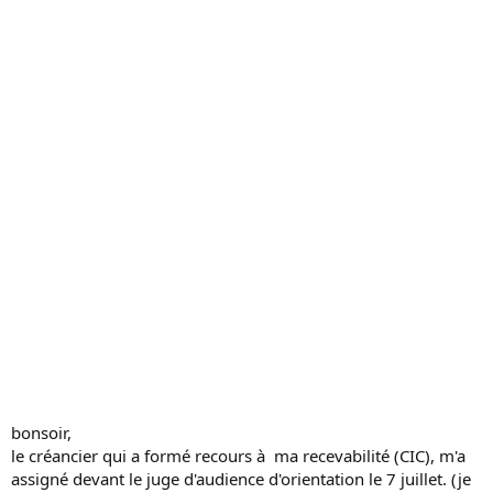
c
u
s
s
i
o
n
bonsoir,
le créancier qui a formé recours à ma recevabilité (CIC), m'a
assigné devant le juge d'audience d'orientation le 7 juillet. (je