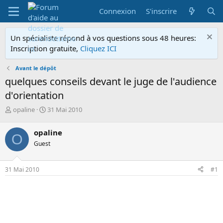
Connexion
S'inscrire
Un spécialiste répond à vos questions sous 48 heures:
Inscription gratuite,
Cliquez ICI
Avant le dépôt
quelques conseils devant le juge de l'audience
d'orientation
A
D
opaline
31 Mai 2010
u
a
t
t
opaline
O
e
e
Guest
u
d
r
e
d
d
31 Mai 2010
#1
e
é
l
b
a
u
d
t
i
s