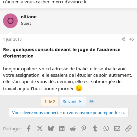
n'ai rien a vous cacher. merci d'avance.k
olliane
O
Guest
1 Juin 2010
#5
Re : quelques conseils devant le juge de l'audience
d'orientation
bonjour opaline, voici l'adresse de thalie, elle souhaite voir
votre assignation, elle essaiera de l'étudier ce soir, autrement,
elle s'occupe de vous dès demain, elle est submergée de
travail aujoud'hui : bonne journée
Dernier
1 de 2
Suivant
Vous devez vous connecter ou vous inscrire pour répondre ici.
Facebook
X
Bluesky
LinkedIn
Reddit
Pinterest
Tumblr
WhatsApp
Email
Li
Partager: