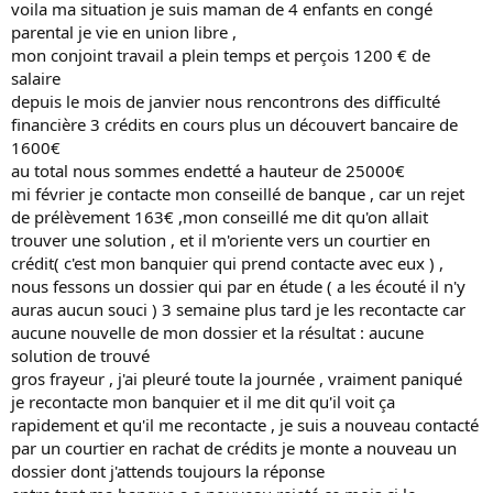
voila ma situation je suis maman de 4 enfants en congé
parental je vie en union libre ,
mon conjoint travail a plein temps et perçois 1200 € de
salaire
depuis le mois de janvier nous rencontrons des difficulté
financière 3 crédits en cours plus un découvert bancaire de
1600€
au total nous sommes endetté a hauteur de 25000€
mi février je contacte mon conseillé de banque , car un rejet
de prélèvement 163€ ,mon conseillé me dit qu'on allait
trouver une solution , et il m'oriente vers un courtier en
crédit( c'est mon banquier qui prend contacte avec eux ) ,
nous fessons un dossier qui par en étude ( a les écouté il n'y
auras aucun souci ) 3 semaine plus tard je les recontacte car
aucune nouvelle de mon dossier et la résultat : aucune
solution de trouvé
gros frayeur , j'ai pleuré toute la journée , vraiment paniqué
je recontacte mon banquier et il me dit qu'il voit ça
rapidement et qu'il me recontacte , je suis a nouveau contacté
par un courtier en rachat de crédits je monte a nouveau un
dossier dont j'attends toujours la réponse