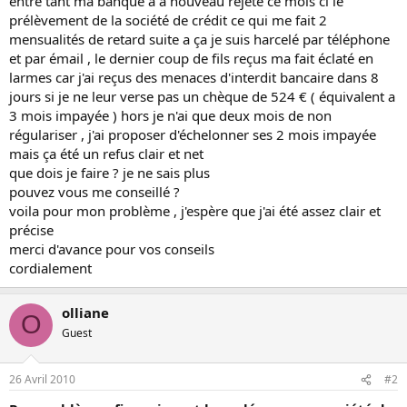
entre tant ma banque a a nouveau rejeté ce mois ci le
prélèvement de la société de crédit ce qui me fait 2
mensualités de retard suite a ça je suis harcelé par téléphone
et par émail , le dernier coup de fils reçus ma fait éclaté en
larmes car j'ai reçus des menaces d'interdit bancaire dans 8
jours si je ne leur verse pas un chèque de 524 € ( équivalent a
3 mois impayée ) hors je n'ai que deux mois de non
régulariser , j'ai proposer d'échelonner ses 2 mois impayée
mais ça été un refus clair et net
que dois je faire ? je ne sais plus
pouvez vous me conseillé ?
voila pour mon problème , j'espère que j'ai été assez clair et
précise
merci d'avance pour vos conseils
cordialement
olliane
O
Guest
26 Avril 2010
#2