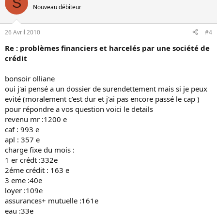
S
Nouveau débiteur
26 Avril 2010
#4
Re : problèmes financiers et harcelés par une société de
crédit
bonsoir olliane
oui j'ai pensé a un dossier de surendettement mais si je peux
evité (moralement c'est dur et j'ai pas encore passé le cap )
pour répondre a vos question voici le details
revenu mr :1200 e
caf : 993 e
apl : 357 e
charge fixe du mois :
1 er crédt :332e
2éme crédit : 163 e
3 eme :40e
loyer :109e
assurances+ mutuelle :161e
eau :33e