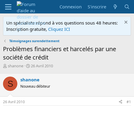
Connexion
S'inscrire
Un spécialiste répond à vos questions sous 48 heures:
Inscription gratuite,
Cliquez ICI
Témoignages surendettement
Problèmes financiers et harcelés par une
société de crédit
A
D
shanone
26 Avril 2010
u
a
t
t
shanone
S
e
e
Nouveau débiteur
u
d
r
e
d
d
26 Avril 2010
#1
e
é
l
b
a
u
d
t
i
s