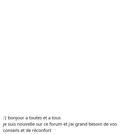
c
u
s
s
i
o
n
:'( bonjour a toutes et a tous
je suis nouvelle sur ce forum et j'ai grand besoin de vos
conseils et de réconfort