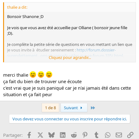
thalie a dit:
Bonsoir Shanone ;D
Je vois que vous avez été accueillie par Olliane ( bonsoir jeune fille
;D).
Je complète la petite série de questions en vous mettant un lien que
je vous invite à étudier sereinement :
http://forum.dossier-
surendettement...ons-et-conseils-utiles-sur-ce-forum.335/.html
.
Cliquez pour agrandir...
Vous n'êtes plus seule Sharone et nous allons ensemble trouver des
solutions
merci thalie
Courage à vous et tenez nous informés
ça fait du bien de trouver une écoute
c'est vrai que je suis paniqué car je n'ai jamais été dans cette
situation et ça fait peur
Dernier
1 de 8
Suivant
Vous devez vous connecter ou vous inscrire pour répondre ici.
Facebook
X
Bluesky
LinkedIn
Reddit
Pinterest
Tumblr
WhatsApp
Email
Li
Partager: