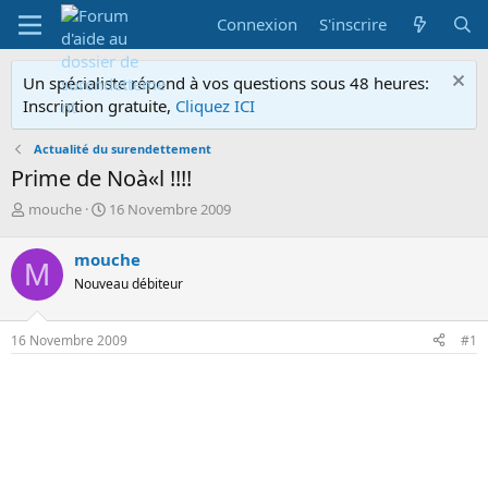
Connexion
S'inscrire
Un spécialiste répond à vos questions sous 48 heures:
Inscription gratuite,
Cliquez ICI
Actualité du surendettement
Prime de Noà«l !!!!
A
D
mouche
16 Novembre 2009
u
a
t
t
mouche
M
e
e
Nouveau débiteur
u
d
r
e
d
d
16 Novembre 2009
#1
e
é
l
b
a
u
d
t
i
s
c
u