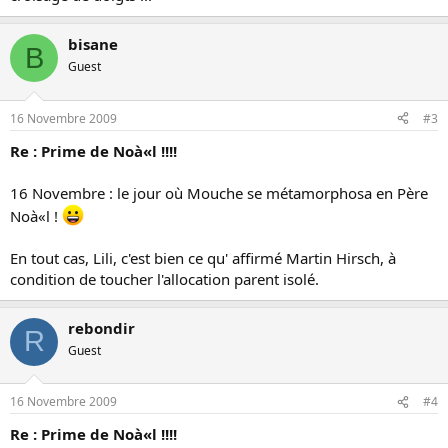
bisane
B
Guest
16 Novembre 2009
#3
Re : Prime de Noà«l !!!!
16 Novembre : le jour où Mouche se métamorphosa en Père
Noà«l !
En tout cas, Lili, c'est bien ce qu' affirmé Martin Hirsch, à
condition de toucher l'allocation parent isolé.
rebondir
R
Guest
16 Novembre 2009
#4
Re : Prime de Noà«l !!!!