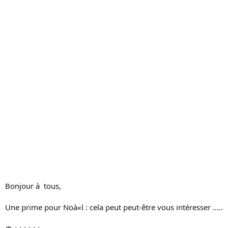
s
s
i
o
n
Bonjour à tous,
Une prime pour Noà«l : cela peut peut-être vous intéresser .....