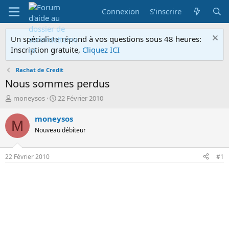
Connexion
S'inscrire
Un spécialiste répond à vos questions sous 48 heures:
Inscription gratuite,
Cliquez ICI
Rachat de Credit
Nous sommes perdus
A
D
moneysos
22 Février 2010
u
a
t
t
moneysos
M
e
e
Nouveau débiteur
u
d
r
e
d
d
22 Février 2010
#1
e
é
l
b
a
u
d
t
i
s
c
u