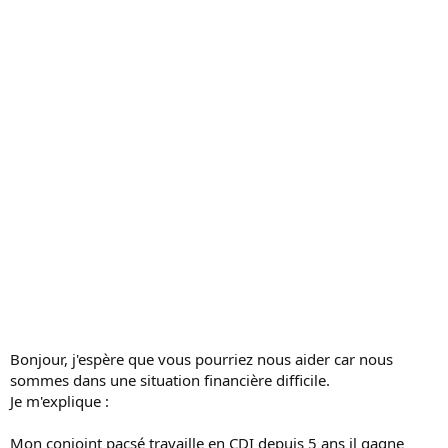
s
s
i
o
n
Bonjour, j'espère que vous pourriez nous aider car nous
sommes dans une situation financière difficile.
Je m'explique :
Mon conjoint pacsé travaille en CDI depuis 5 ans il gagne