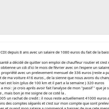
n CDI depuis 8 ans avec un salaire de 1080 euros du fait de la bai
nté a décidé de quitter son emploi de chauffeur routier et s'est re
 obtienne un cdi d'ici le mois de février avec on l'espere un salai
 propriété avec un prelevement mensuel de 336 euros (reste a p
nt de ma voiture 416 euros , de la sienne que nous avons du chang
ari est loin (plus de 100 km et il part a la semaine ) 320 euros
 a moi : je crois aprés avoir fait l'analyse de mon "passif " que 
 , mais bon je me soigne de ce coté la .
05 un rachat de credit : il nous reste actuellement 41000 euros
ons des comptes séparés et c'est sur mon compte que sont prelevés
emes et quand mon salaire a commencé a baisser de que cete men