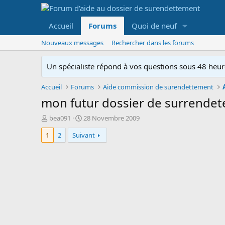
Accueil
Forums
Quoi de neuf
Nouveaux messages
Rechercher dans les forums
Un spécialiste répond à vos questions sous 48 heure
Accueil
Forums
Aide commission de surendettement
mon futur dossier de surrende
A
D
bea091
28 Novembre 2009
u
a
1
2
Suivant
t
t
e
e
u
d
r
e
d
d
e
é
l
b
a
u
d
t
i