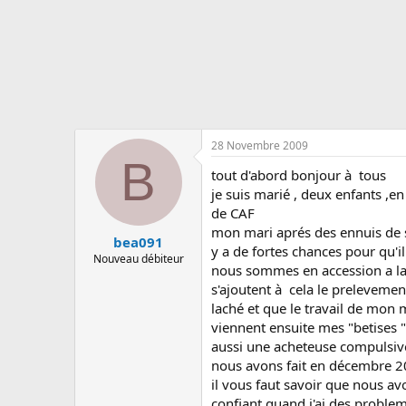
s
c
u
s
s
i
o
n
28 Novembre 2009
B
tout d'abord bonjour à tous
je suis marié , deux enfants ,e
de CAF
mon mari aprés des ennuis de sa
bea091
y a de fortes chances pour qu'il
Nouveau débiteur
nous sommes en accession a la
s'ajoutent à cela le preleveme
laché et que le travail de mon m
viennent ensuite mes "betises "
aussi une acheteuse compulsive
nous avons fait en décembre 20
il vous faut savoir que nous av
confiant quand j'ai des probl