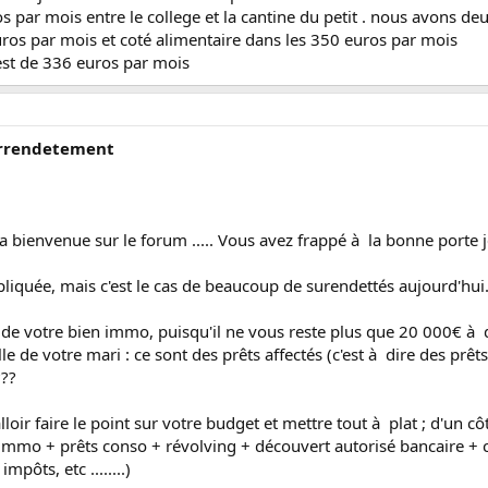
os par mois entre le college et la cantine du petit . nous avons 
 euros par mois et coté alimentaire dans les 350 euros par mois
est de 336 euros par mois
surrendetement
a bienvenue sur le forum ..... Vous avez frappé à la bonne porte je
liquée, mais c'est le cas de beaucoup de surendettés aujourd'hui
 de votre bien immo, puisqu'il ne vous reste plus que 20 000€ à 
lle de votre mari : ce sont des prêts affectés (c'est à dire des pr
???
loir faire le point sur votre budget et mettre tout à plat ; d'un cô
t immo + prêts conso + révolving + découvert autorisé bancaire + ch
pôts, etc ........)