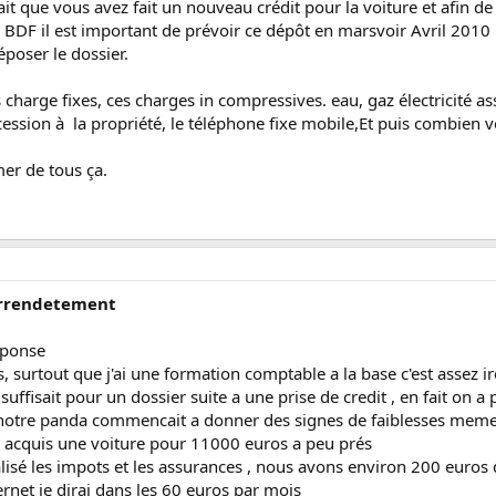
u fait que vous avez fait un nouveau crédit pour la voiture et afin 
n BDF il est important de prévoir ce dépôt en marsvoir Avril 2010 C
oser le dossier.
charge fixes, ces charges in compressives. eau, gaz électricité a
ession à la propriété, le téléphone fixe mobile,Et puis combien v
er de tous ça.
surrendetement
éponse
, surtout que j'ai une formation comptable a la base c'est assez i
suffisait pour un dossier suite a une prise de credit , en fait on
 notre panda commencait a donner des signes de faiblesses meme 
ns acquis une voiture pour 11000 euros a peu prés
isé les impots et les assurances , nous avons environ 200 euros d
ternet je dirai dans les 60 euros par mois