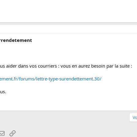
surrendetement
us aider dans vos courriers : vous en aurez besoin par la suite :
tement.fr/forums/lettre-type-surendettement.30/
us.
Vo
atsApp
Email
Lien