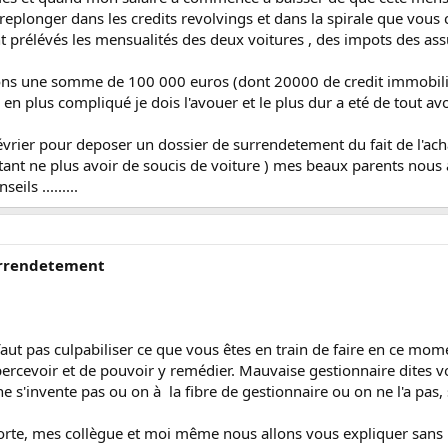
e replonger dans les credits revolvings et dans la spirale que vous
 prélévés les mensualités des deux voitures , des impots des assu
evons une somme de 100 000 euros (dont 20000 de credit immobilie
 en plus compliqué je dois l'avouer et le plus dur a eté de tout a
vrier pour deposer un dossier de surrendetement du fait de l'achat
tant ne plus avoir de soucis de voiture ) mes beaux parents nous a
ils .........
surrendetement
e faut pas culpabiliser ce que vous êtes en train de faire en ce mo
apercevoir et de pouvoir y remédier. Mauvaise gestionnaire dites 
 s'invente pas ou on à la fibre de gestionnaire ou on ne l'a pas, se
rte, mes collègue et moi même nous allons vous expliquer sans po