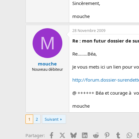
Sincèrement,
mouche
28 Novembre 2009
M
Re : mon futur dossier de 
Re........Béa,
mouche
Je vous mets ici un lien pour vo
Nouveau débiteur
http://forum.dossier-surendet
@ ++++++ Béa et courage à vo
mouche
1
2
Suivant
Facebook
X
Bluesky
LinkedIn
Reddit
Pinterest
Tumblr
Wh
Partager: