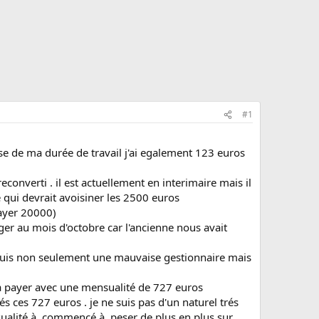
#1
sse de ma durée de travail j'ai egalement 123 euros
converti . il est actuellement en interimaire mais il
re qui devrait avoisiner les 2500 euros
ayer 20000)
er au mois d'octobre car l'ancienne nous avait
je suis non seulement une mauvaise gestionnaire mais
 a payer avec une mensualité de 727 euros
 ces 727 euros . je ne suis pas d'un naturel trés
sualité à commencé à peser de plus en plus sur