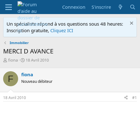
Connexion
S'inscrire
Un spécialiste répond à vos questions sous 48 heures:
Inscription gratuite,
Cliquez ICI
Immobilier
MERCI D AVANCE
A
D
fiona
18 Avril 2010
u
a
t
t
fiona
F
e
e
Nouveau débiteur
u
d
r
e
d
d
18 Avril 2010
#1
e
é
l
b
a
u
d
t
i
s
c
u