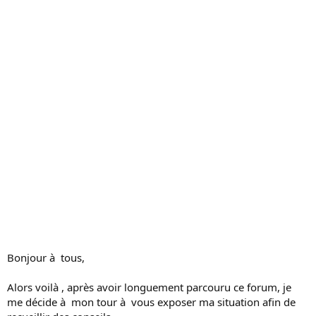
s
s
i
o
n
Bonjour à tous,
Alors voilà , après avoir longuement parcouru ce forum, je
me décide à mon tour à vous exposer ma situation afin de