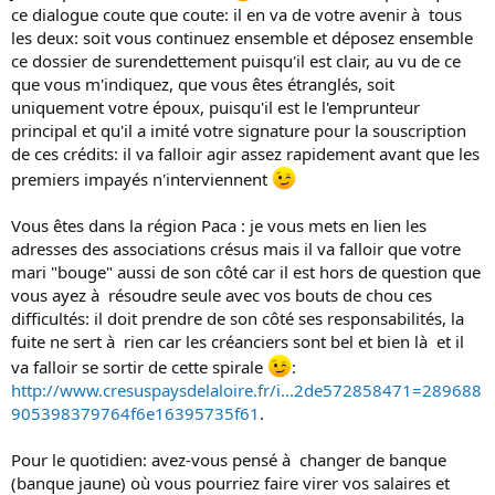
ce dialogue coute que coute: il en va de votre avenir à tous
les deux: soit vous continuez ensemble et déposez ensemble
ce dossier de surendettement puisqu'il est clair, au vu de ce
que vous m'indiquez, que vous êtes étranglés, soit
uniquement votre époux, puisqu'il est le l'emprunteur
principal et qu'il a imité votre signature pour la souscription
de ces crédits: il va falloir agir assez rapidement avant que les
premiers impayés n'interviennent
Vous êtes dans la région Paca : je vous mets en lien les
adresses des associations crésus mais il va falloir que votre
mari "bouge" aussi de son côté car il est hors de question que
vous ayez à résoudre seule avec vos bouts de chou ces
difficultés: il doit prendre de son côté ses responsabilités, la
fuite ne sert à rien car les créanciers sont bel et bien là et il
va falloir se sortir de cette spirale
:
http://www.cresuspaysdelaloire.fr/i...2de572858471=289688
905398379764f6e16395735f61
.
Pour le quotidien: avez-vous pensé à changer de banque
(banque jaune) où vous pourriez faire virer vos salaires et