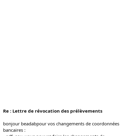
s
s
i
o
n
Re : Lettre de révocation des prélèvements
bonjour beadabpour vos changements de coordonnées
bancaires :