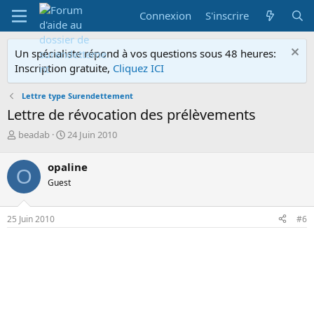
Connexion
S'inscrire
Un spécialiste répond à vos questions sous 48 heures:
Inscription gratuite,
Cliquez ICI
Lettre type Surendettement
Lettre de révocation des prélèvements
A
D
beadab
24 Juin 2010
u
a
t
t
opaline
O
e
e
Guest
u
d
r
e
d
d
25 Juin 2010
#6
e
é
l
b
a
u
d
t
i
s
c
u