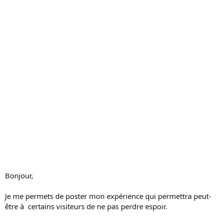
s
s
i
o
n
Bonjour,
Je me permets de poster mon expérience qui permettra peut-
être à certains visiteurs de ne pas perdre espoir.