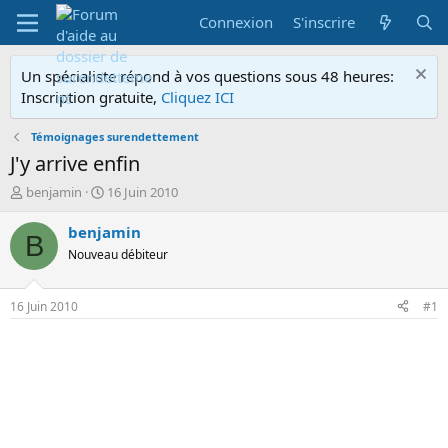
Connexion
S'inscrire
Un spécialiste répond à vos questions sous 48 heures:
Inscription gratuite,
Cliquez ICI
Témoignages surendettement
J'y arrive enfin
A
D
benjamin
16 Juin 2010
u
a
t
t
benjamin
B
e
e
Nouveau débiteur
u
d
r
e
d
d
16 Juin 2010
#1
e
é
l
b
a
u
d
t
i
s
c
u