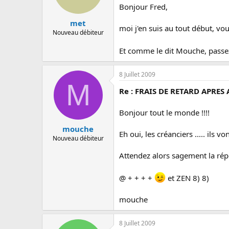
Bonjour Fred,
met
moi j'en suis au tout début, vou
Nouveau débiteur
Et comme le dit Mouche, passez
8 Juillet 2009
M
Re : FRAIS DE RETARD APRES
Bonjour tout le monde !!!!
mouche
Eh oui, les créanciers ..... ils v
Nouveau débiteur
Attendez alors sagement la répo
@ + + + +
et ZEN 8) 8)
mouche
8 Juillet 2009