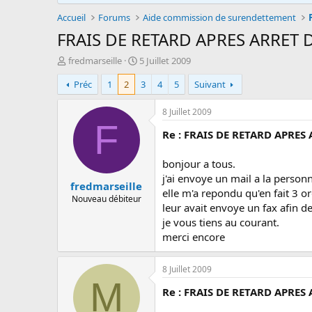
Accueil
Forums
Aide commission de surendettement
FRAIS DE RETARD APRES ARRET
A
D
fredmarseille
5 Juillet 2009
u
a
Préc
1
2
3
4
5
Suivant
t
t
e
e
u
d
8 Juillet 2009
r
e
F
Re : FRAIS DE RETARD APRES
d
d
e
é
l
b
bonjour a tous.
a
u
j'ai envoye un mail a la person
fredmarseille
d
t
elle m'a repondu qu'en fait 3 o
i
Nouveau débiteur
leur avait envoye un fax afin de
s
je vous tiens au courant.
c
u
merci encore
s
s
8 Juillet 2009
i
M
o
Re : FRAIS DE RETARD APRES
n