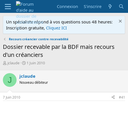
Connexion
S'inscrire
Un spécialiste répond à vos questions sous 48 heures:
Inscription gratuite,
Cliquez ICI
Recours créancier contre recevabilité
Dossier recevable par la BDF mais recours
d'un créanciers
A
D
jclaude
1 Juin 2010
u
a
t
t
jclaude
J
e
e
Nouveau débiteur
u
d
r
e
d
d
7 Juin 2010
#41
e
é
l
b
a
u
d
t
i
s