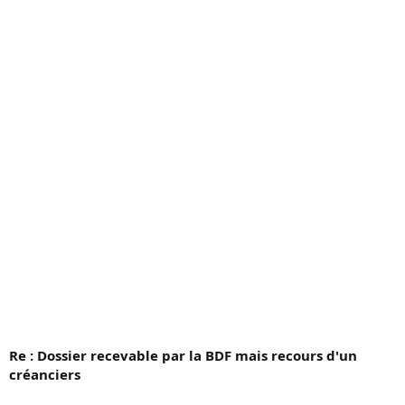
c
u
s
s
i
o
n
Re : Dossier recevable par la BDF mais recours d'un
créanciers