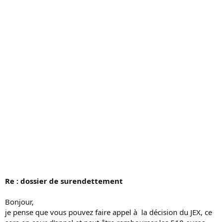
s
s
i
o
n
Re : dossier de surendettement
Bonjour,
je pense que vous pouvez faire appel à la décision du JEX, ce