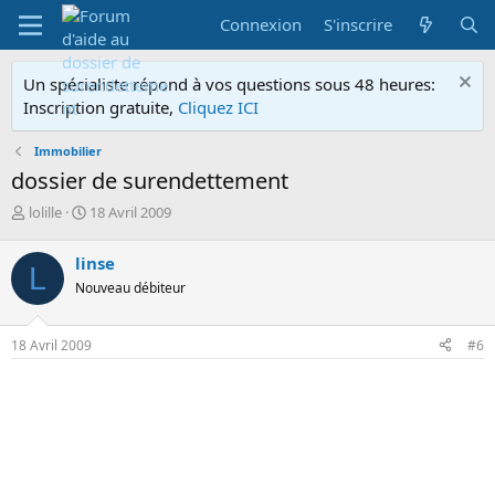
Connexion
S'inscrire
Un spécialiste répond à vos questions sous 48 heures:
Inscription gratuite,
Cliquez ICI
Immobilier
dossier de surendettement
A
D
lolille
18 Avril 2009
u
a
t
t
linse
L
e
e
Nouveau débiteur
u
d
r
e
d
d
18 Avril 2009
#6
e
é
l
b
a
u
d
t
i
s
c
u