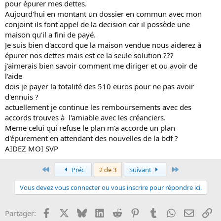
pour épurer mes dettes.
Aujourd'hui en montant un dossier en commun avec mon
conjoint ils font appel de la decision car il possède une
maison qu'il a fini de payé.
Je suis bien d'accord que la maison vendue nous aiderez à
épurer nos dettes mais est ce la seule solution ???
j'aimerais bien savoir comment me diriger et ou avoir de
l'aide
dois je payer la totalité des 510 euros pour ne pas avoir
d'ennuis ?
actuellement je continue les remboursements avec des
accords trouves à l'amiable avec les créanciers.
Meme celui qui refuse le plan m'a accorde un plan
d'épurement en attendant des nouvelles de la bdf ?
AIDEZ MOI SVP
Premier
Dernier
Préc
2 de 3
Suivant
Vous devez vous connecter ou vous inscrire pour répondre ici.
Facebook
X
Bluesky
LinkedIn
Reddit
Pinterest
Tumblr
WhatsApp
Email
Li
Partager: