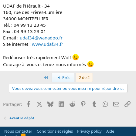
UDAF de l'Hérault - 34
160, rue des Frères-Lumière
34000 MONTPELLIER
Tél. : 04 99 13 23 45
Fax : 04 99 13 23 01
E-mail :
udaf34@wanadoo.fr
Site internet :
www.udaf34.fr
Redéposez très rapidement Wolf
Courage à vous et tenez nous informés
Premier
Préc
2 de 2
Vous devez vous connecter ou vous inscrire pour répondre ici.
Facebook
X
Bluesky
LinkedIn
Reddit
Pinterest
Tumblr
WhatsApp
Email
Li
Partager:
Avant le dépôt
Nous contacter
Conditions et règles
Privacy policy
Aide
R