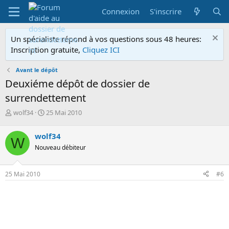
Connexion
S'inscrire
Un spécialiste répond à vos questions sous 48 heures:
Inscription gratuite,
Cliquez ICI
Avant le dépôt
Deuxiéme dépôt de dossier de
surrendettement
A
D
wolf34
25 Mai 2010
u
a
t
t
wolf34
W
e
e
Nouveau débiteur
u
d
r
e
d
d
25 Mai 2010
#6
e
é
l
b
a
u
d
t
i
s