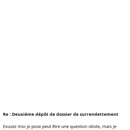
c
u
s
s
i
o
n
Re : Deuxiéme dépôt de dossier de surrendettement
Exusez moi je pose peut être une question idiote, mais je