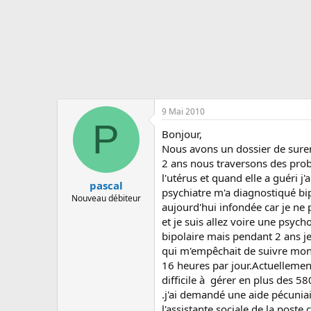
s
c
u
s
s
i
o
n
9 Mai 2010
P
Bonjour,
Nous avons un dossier de sure
2 ans nous traversons des pro
l'utérus et quand elle a guéri j'
pascal
psychiatre m'a diagnostiqué bip
Nouveau débiteur
aujourd'hui infondée car je n
et je suis allez voire une psyc
bipolaire mais pendant 2 ans j
qui m'empêchait de suivre mon
16 heures par jour.Actuelleme
difficile à gérer en plus des 5
.j'ai demandé une aide pécuni
l'assistante sociale de la poste 