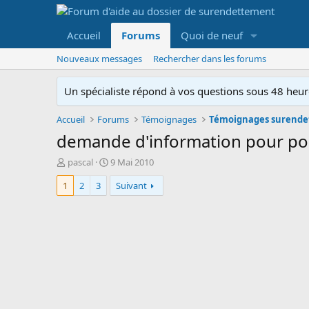
Accueil
Forums
Quoi de neuf
Nouveaux messages
Rechercher dans les forums
Un spécialiste répond à vos questions sous 48 heure
Accueil
Forums
Témoignages
Témoignages surend
demande d'information pour pouv
A
D
pascal
9 Mai 2010
u
a
1
2
3
Suivant
t
t
e
e
u
d
r
e
d
d
e
é
l
b
a
u
d
t
i