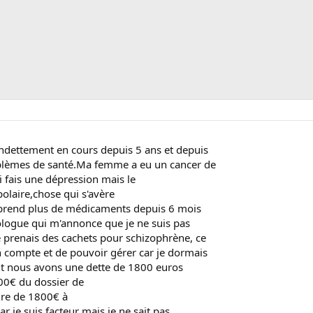
ndettement en cours depuis 5 ans et depuis
blèmes de santé.Ma femme a eu un cancer de
ai fais une dépression mais le
olaire,chose qui s'avère
e prend plus de médicaments depuis 6 mois
hologue qui m'annonce que je ne suis pas
e prenais des cachets pour schizophrène, ce
 compte et de pouvoir gérer car je dormais
nt nous avons une dette de 1800 euros
800€ du dossier de
aire de 1800€ à
car je suis facteur mais je ne sait pas