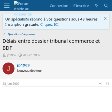
Connexion
S'inscrire
Un spécialiste répond à vos questions sous 48 heures:
Inscription gratuite,
Cliquez ICI
Questions/réponses
Délais entre dossier tribunal commerce et
BDF
A
D
jp1969
28 Juin 2009
u
a
t
t
jp1969
J
e
e
Nouveau débiteur
u
d
r
e
d
d
28 Juin 2009
#1
e
é
l
b
a
u
d
t
i
s