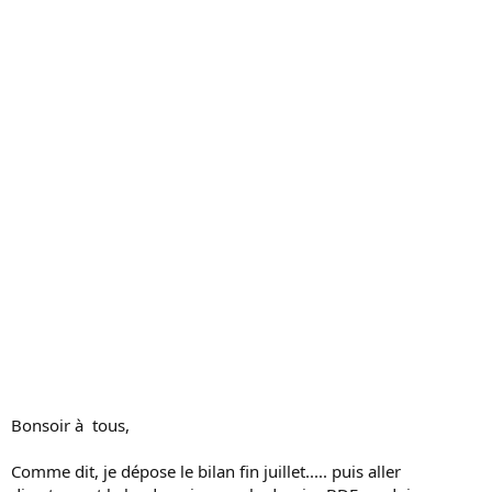
c
u
s
s
i
o
n
Bonsoir à tous,
Comme dit, je dépose le bilan fin juillet..... puis aller