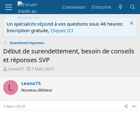
Connexion
S'inscrire
Un spécialiste répond à vos questions sous 48 heures:
Inscription gratuite,
Cliquez ICI
Questions/réponses
Début de surendettement, besoin de conseils
et réponses SVP
A
D
Leane75
7 Mars 2010
u
a
t
t
Leane75
L
e
e
Nouveau débiteur
u
d
r
e
d
d
7 Mars 2010
#1
e
é
l
b
a
u
d
t
i
s