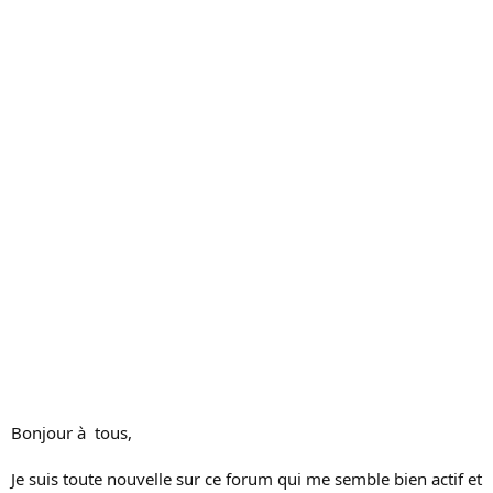
c
u
s
s
i
o
n
Bonjour à tous,
Je suis toute nouvelle sur ce forum qui me semble bien actif et